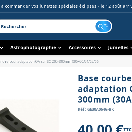
à commander vos lunettes spéciales éclipses - le 12 août arriv
Astrophotographie
Accessoires
Jumelles
 noire pour adaptation QA sur SC 205-300mm (30A60/64/65/66
Base courbe
adaptation 
300mm (30A
Réf : GE30A064G-BK
40,00 €
TTC