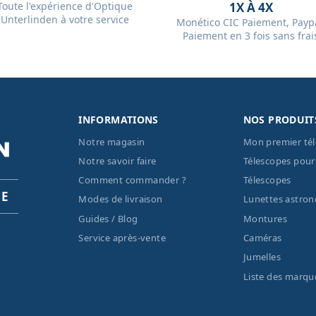
Toute l'expérience d'Optique
1X À 4X
Unterlinden à votre service
Monético CIC Paiement, Paypa
Paiement en 3 fois sans frai
INFORMATIONS
NOS PRODUIT
Notre magasin
Mon premier té
Notre savoir faire
Télescopes pour
Comment commander ?
Télescopes
PE
Modes de livraison
Lunettes astro
Guides / Blog
Montures
Service après-vente
Caméras
Jumelles
Liste des marqu