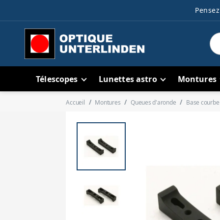
Pensez 
Télescopes
Lunettes astro
Montures
Accueil
Montures
Queues d'aronde
Base courbe