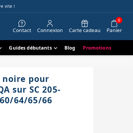
e vite !
0
Contact
Connexion
Carte cadeau
Panier
Guides débutants
Blog
Promotions
 noire pour
QA sur SC 205-
60/64/65/66