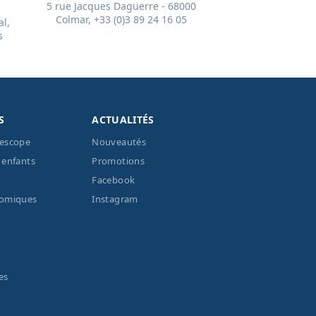
5 rue Jacques Daguerre - 68000
Colmar, +33 (0)3 89 24 16 05
l,
s
S
ACTUALITÉS
lescope
Nouveautés
 enfants
Promotions
Facebook
nomiques
Instagram
es