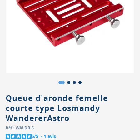
Accessoires pour montures
Pièces détachées
Têtes binocula
Queue d'aronde femelle
courte type Losmandy
WandererAstro
Réf : WALDB-S
5
/
5
-
1
avis