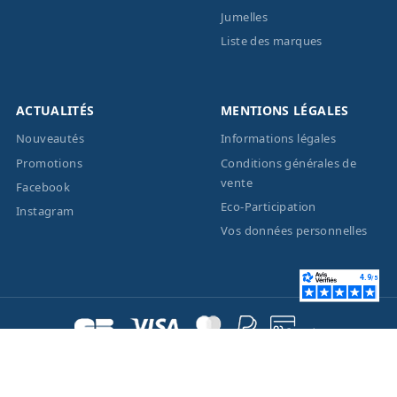
Jumelles
Liste des marques
ACTUALITÉS
MENTIONS LÉGALES
Nouveautés
Informations légales
Promotions
Conditions générales de
vente
Facebook
Eco-Participation
Instagram
Vos données personnelles
© 2026 - Création site
internet
BWAgence
- Tous
droits réservés Optique
Unterlinden