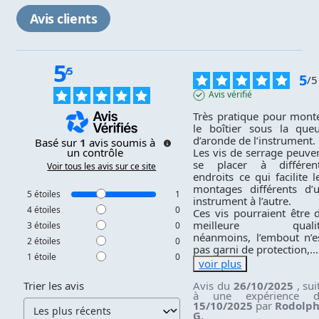
Avis clients
5
/
5
5
/
5
Avis vérifié
Très pratique pour monte
le boîtier sous la queu
d’aronde de l’instrument.

Basé sur
1
avis soumis à
Les vis de serrage peuven
un contrôle
se placer à différent
Voir tous les avis sur ce site
endroits ce qui facilite le
montages différents d’u
5
étoiles
1
instrument à l’autre.

4
étoiles
0
Ces vis pourraient être d
meilleure qualité
3
étoiles
0
néanmoins, l’embout n’es
2
étoiles
0
pas garni de protection,
...
1
étoile
0
voir plus
Avis du
26/10/2025
, sui
Trier les avis
à une expérience 
15/10/2025
par
Rodolp
G.