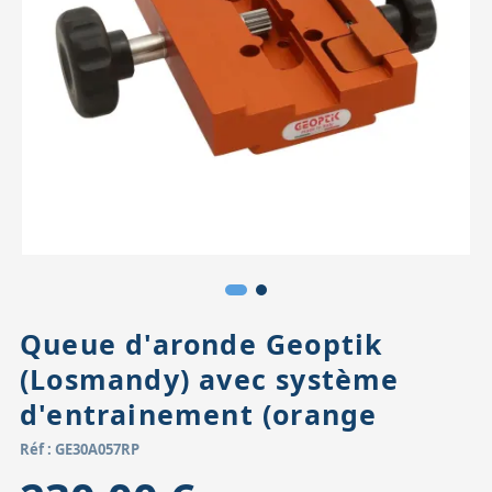
Accessoires pour montures
Pièces détachées
Têtes binocula
Queue d'aronde Geoptik
(Losmandy) avec système
d'entrainement (orange
Réf : GE30A057RP