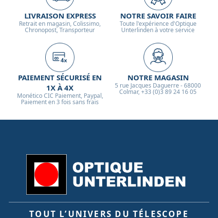
LIVRAISON EXPRESS
NOTRE SAVOIR FAIRE
Retrait en magasin, Colissimo,
Toute l'expérience d'Optique
Chronopost, Transporteur
Unterlinden à votre service
PAIEMENT SÉCURISÉ EN
NOTRE MAGASIN
5 rue Jacques Daguerre - 68000
1X À 4X
Colmar, +33 (0)3 89 24 16 05
Monético CIC Paiement, Paypal,
Paiement en 3 fois sans frais
TOUT L’UNIVERS DU TÉLESCOPE