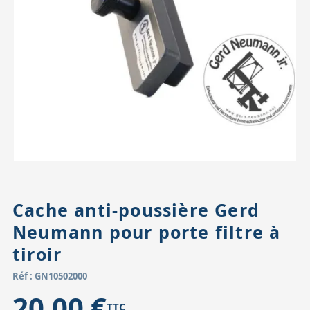
Accessoires pour montures
Pièces détachées
Têtes binocula
Cache anti-poussière Gerd
Neumann pour porte filtre à
tiroir
Réf : GN10502000
20,00 €
TTC