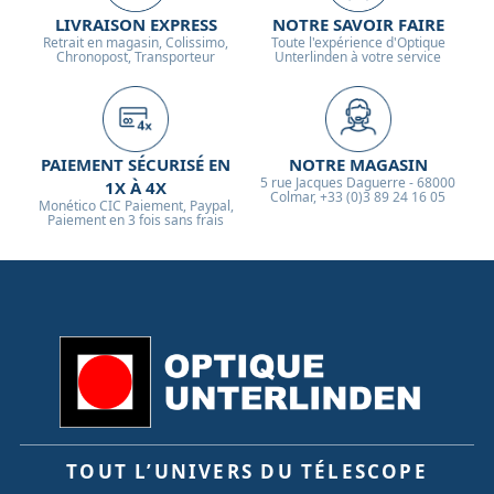
LIVRAISON EXPRESS
NOTRE SAVOIR FAIRE
Retrait en magasin, Colissimo,
Toute l'expérience d'Optique
Chronopost, Transporteur
Unterlinden à votre service
PAIEMENT SÉCURISÉ EN
NOTRE MAGASIN
5 rue Jacques Daguerre - 68000
1X À 4X
Colmar, +33 (0)3 89 24 16 05
Monético CIC Paiement, Paypal,
Paiement en 3 fois sans frais
TOUT L’UNIVERS DU TÉLESCOPE