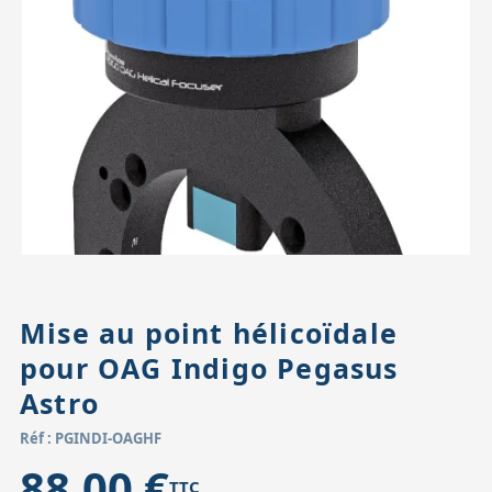
Accessoires pour montures
Pièces détachées
Têtes binocula
Mise au point hélicoïdale
pour OAG Indigo Pegasus
Astro
Réf : PGINDI-OAGHF
88,00 €
TTC