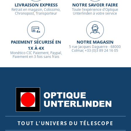
LIVRAISON EXPRESS
NOTRE SAVOIR FAIRE
Retrait en magasin, Colissimo,
Toute l'expérience d'Optique
Chronopost, Transporteur
Unterlinden à votre service
PAIEMENT SÉCURISÉ EN
NOTRE MAGASIN
5 rue Jacques Daguerre - 68000
1X À 4X
Colmar, +33 (0)3 89 24 16 05
Monético CIC Paiement, Paypal,
Paiement en 3 fois sans frais
TOUT L’UNIVERS DU TÉLESCOPE