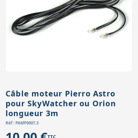
Accessoires pour montures
Pièces détachées
Têtes binocula
Câble moteur Pierro Astro
pour SkyWatcher ou Orion
longueur 3m
Réf : PAMP0007.3
10,00 €
TTC