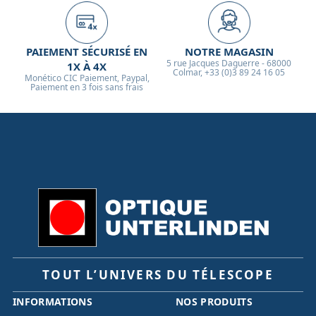
connectique d'origine.
PAIEMENT SÉCURISÉ EN
NOTRE MAGASIN
5 rue Jacques Daguerre - 68000
1X À 4X
Colmar, +33 (0)3 89 24 16 05
Monético CIC Paiement, Paypal,
Paiement en 3 fois sans frais
TOUT L’UNIVERS DU TÉLESCOPE
INFORMATIONS
NOS PRODUITS