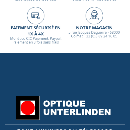
PAIEMENT SÉCURISÉ EN
NOTRE MAGASIN
5 rue Jacques Daguerre - 68000
1X À 4X
Colmar, +33 (0)3 89 24 16 05
Monético CIC Paiement, Paypal,
Paiement en 3 fois sans frais