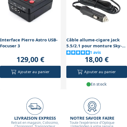
l'astrophoto et la gestion par PC.
unipolaires et de connecter correctement les fils
communs sur les moteurs 6 fils. Une mauvaise
adaptation peut entraîner un fonctionnement erratique
ou endommager le matériel.
Interface Pierro Astro USB-
Câble allume-cigare jack
Focuser 3
5.5/2.1 pour monture Sky-
Watcher
1
avis
129,00 €
18,00 €
Ajouter au panier
Ajouter au panier
En stock
LIVRAISON EXPRESS
NOTRE SAVOIR FAIRE
Retrait en magasin, Colissimo,
Toute l'expérience d'Optique
Chronopost, Transporteur
Unterlinden à votre service