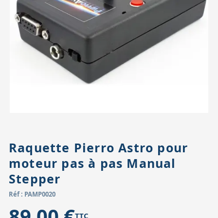
Accessoires pour montures
Pièces détachées
Têtes binocula
Raquette Pierro Astro pour
moteur pas à pas Manual
Stepper
Réf : PAMP0020
89,00 €
TTC