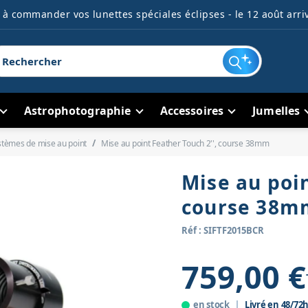
à commander vos lunettes spéciales éclipses - le 12 août arriv
Astrophotographie
Accessoires
Jumelles
stèmes de mise au point
Mise au point Feather Touch 2'', course 38mm
Mise au poin
course 38m
Réf : SIFTF2015BCR
759,00 €
en stock
Livré en 48/72