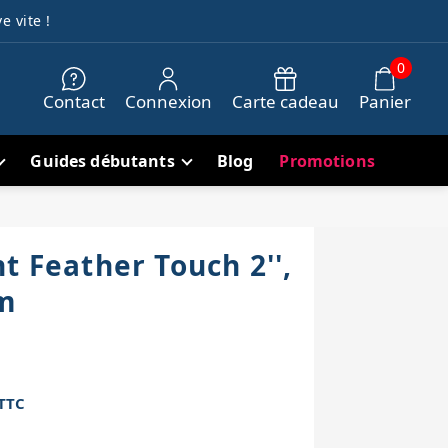
e vite !
0
Contact
Connexion
Carte cadeau
Panier
Guides débutants
Blog
Promotions
t Feather Touch 2'',
m
TTC
h