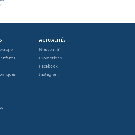
s
S
ACTUALITÉS
lescope
Nouveautés
 enfants
Promotions
Facebook
nomiques
Instagram
es