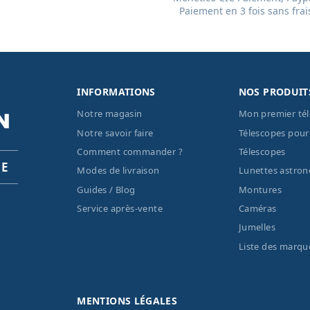
Paiement en 3 fois sans frai
INFORMATIONS
NOS PRODUIT
Notre magasin
Mon premier té
Notre savoir faire
Télescopes pour
Comment commander ?
Télescopes
PE
Modes de livraison
Lunettes astro
Guides / Blog
Montures
Service après-vente
Caméras
Jumelles
Liste des marqu
MENTIONS LÉGALES