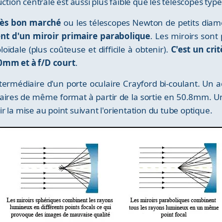
ruction centrale est aussi plus faible que les télescopes typ
très bon marché
ou les télescopes Newton de petits diam
nt d'un miroir primaire parabolique
. Les miroirs sont
ïdale (plus coûteuse et difficile à obtenir).
C'est un cri
0mm et à f/D court
.
intermédiaire d'un porte oculaire Crayford bi-coulant. U
laires de même format à partir de la sortie en 50.8mm. U
 la mise au point suivant l'orientation du tube optique.