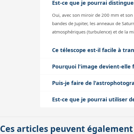
Est-ce que je pourrai distingue
Oui, avec son miroir de 200 mm et son 
bandes de Jupiter, les anneaux de Saturn
atmosphériques (turbulence) et de la mi
Ce télescope est-il facile à tr
Avec un poids total d'environ 18,5 kg (t
Pourquoi l'image devient-elle 
nécessite un peu d'organisation. Le t
Au fort grossissement, l'image peut dev
parties, ce qui facilite son rangement
Puis-je faire de l'astrophotogr
peut théoriquement atteindre 0,6" d'ar
mise en station précise.
Oui, ce Newton est adapté à l'astropho
optiques si l'oculaire ou la collimation 
Est-ce que je pourrai utiliser 
supporte environ 7,5 kg en charge optima
Crayford.
Oui, le porte-oculaire Crayford accepte
risque de se dégrader. Le tube seul pèse
oculaires les plus courants. Il est impo
Ces articles peuvent également
le glissement. Le support de queue d'ar