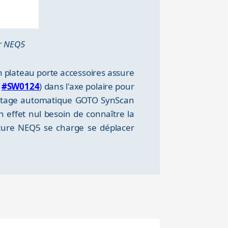
er NEQ5
n plateau porte accessoires assure
n
#SW0124
) dans l'axe polaire pour
pointage automatique GOTO SynScan
n effet nul besoin de connaître la
onture NEQ5 se charge se déplacer