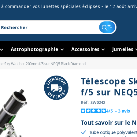
à commander vos lunettes spéciales éclipses - le 12 août arriv
Astrophotographie
Accessoires
Jumelles
pe Sky-Watcher 200mm f/5 sur NEQ5 Black Diamond
Télescope 
f/5 sur NEQ
Réf : SW0242
4
/
5
-
3
avis
Tout savoir sur le
Tube optique polyvalent,