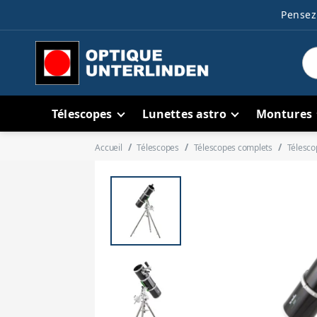
Pensez 
Télescopes
Lunettes astro
Montures
Accueil
Télescopes
Télescopes complets
Télesco