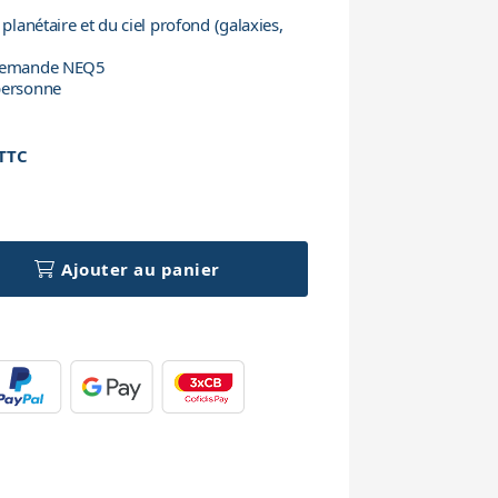
 planétaire et du ciel profond (galaxies,
llemande NEQ5
personne
TTC
h
Ajouter au panier