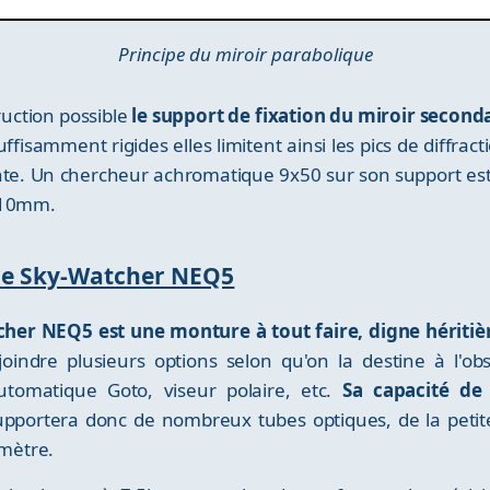
Principe du miroir parabolique
ruction possible
le support de fixation du miroir second
fisamment rigides elles limitent ainsi les pics de diffracti
nte. Un chercheur achromatique 9x50 sur son support est a
t 10mm.
ure Sky-Watcher NEQ5
her NEQ5 est une monture à tout faire, digne héritiè
djoindre plusieurs options selon qu'on la destine à l'o
utomatique Goto, viseur polaire, etc.
Sa capacité de
upportera donc de nombreux tubes optiques, de la peti
mètre.