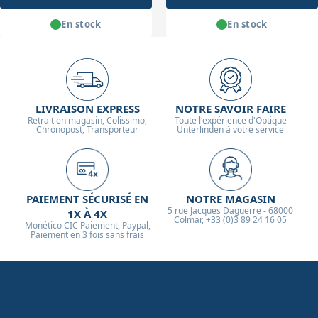
En stock
En stock
LIVRAISON EXPRESS
NOTRE SAVOIR FAIRE
Retrait en magasin, Colissimo,
Toute l'expérience d'Optique
Chronopost, Transporteur
Unterlinden à votre service
PAIEMENT SÉCURISÉ EN
NOTRE MAGASIN
5 rue Jacques Daguerre - 68000
1X À 4X
Colmar, +33 (0)3 89 24 16 05
Monético CIC Paiement, Paypal,
Paiement en 3 fois sans frais