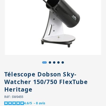
Accessoires pour montures
Pièces détachées
Têtes binocula
Télescope Dobson Sky-
Watcher 150/750 FlexTube
Heritage
Réf : SW0455
4.6
/
5
-
8
avis