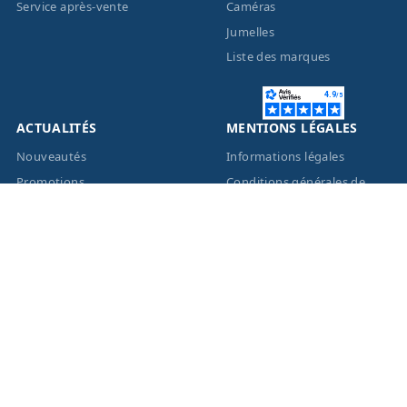
Service après-vente
Caméras
Jumelles
Liste des marques
ACTUALITÉS
MENTIONS LÉGALES
Nouveautés
Informations légales
Promotions
Conditions générales de
vente
Facebook
Eco-Participation
Instagram
Vos données personnelles