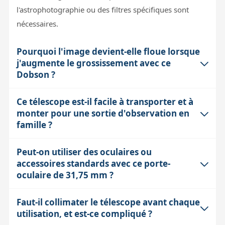
l'astrophotographie ou des filtres spécifiques sont
nécessaires.
Pourquoi l'image devient-elle floue lorsque
j'augmente le grossissement avec ce
Dobson ?
Ce télescope est-il facile à transporter et à
L'image peut devenir floue à fort grossissement à
monter pour une sortie d'observation en
cause de plusieurs facteurs. D'abord, la turbulence
famille ?
atmosphérique limite souvent la résolution effective,
même avec un instrument de 150 mm. Ensuite, la
Peut-on utiliser des oculaires ou
Oui, le FlexTube Heritage 150/750 est conçu pour être
limite physique appelée 'diffraction' empêche d'aller au-
accessoires standards avec ce porte-
compact et facilement transportable. Son tube optique
delà d'un certain pouvoir séparateur (ici environ 0,77
oculaire de 31,75 mm ?
repliable permet de réduire son encombrement sans
seconde d'arc). Enfin, une collimation imparfaite des
démonter l'instrument, ce qui facilite son rangement
miroirs ou une mise en température incomplète du
Faut-il collimater le télescope avant chaque
Oui, ce Dobson est équipé d'un porte-oculaire standard
dans une voiture de taille moyenne. Avec un poids
utilisation, et est-ce compliqué ?
tube peuvent dégrader la netteté. Le Dobson FlexTube
de 31,75 mm, compatible avec la majorité des
total d'environ 7,5 kg et une monture en bois compacte