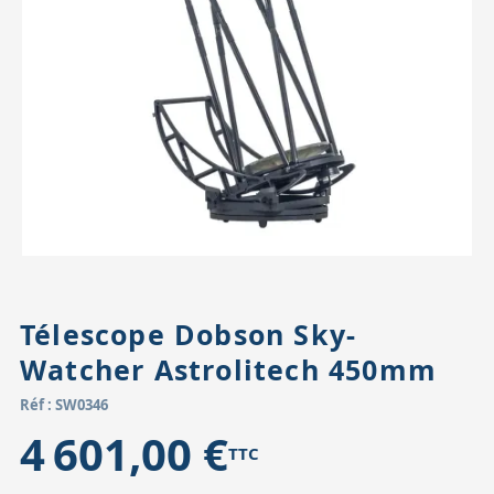
Accessoires pour montures
Pièces détachées
Têtes binocula
Télescope Dobson Sky-
Watcher Astrolitech 450mm
Réf : SW0346
4 601,00 €
TTC