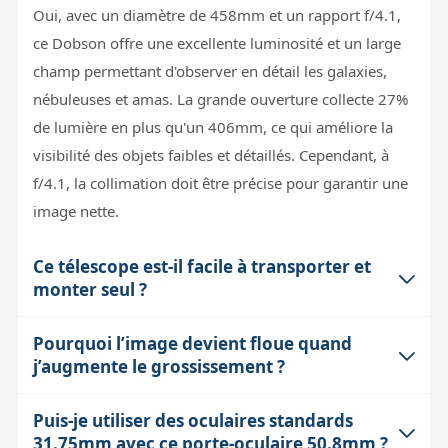
Oui, avec un diamètre de 458mm et un rapport f/4.1,
ce Dobson offre une excellente luminosité et un large
champ permettant d'observer en détail les galaxies,
nébuleuses et amas. La grande ouverture collecte 27%
de lumière en plus qu'un 406mm, ce qui améliore la
visibilité des objets faibles et détaillés. Cependant, à
f/4.1, la collimation doit être précise pour garantir une
image nette.
Ce télescope est-il facile à transporter et
monter seul ?
Pourquoi l’image devient floue quand
Le StarGate 458mm est conçu pour être transportable
j’augmente le grossissement ?
par une seule personne grâce à sa structure
démontable en 6 éléments et à un poids total de 50 kg
Puis-je utiliser des oculaires standards
À fort grossissement, la qualité de l’image dépend
réparti. Le miroir primaire, le plus lourd, fait seulement
31.75mm avec ce porte-oculaire 50.8mm ?