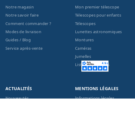
Notre magasin
Mon premier télescope
Notre savoir faire
Télescopes pour enfants
Comment commander ?
Télescopes
Modes de livraison
Lunettes astronomiques
Guides / Blog
Montures
Service après-vente
Caméras
Jumelles
Liste des marques
ACTUALITÉS
MENTIONS LÉGALES
Nouveautés
Informations légales
Promotions
Conditions générales de
vente
Facebook
Eco-Participation
Instagram
Vos données personnelles