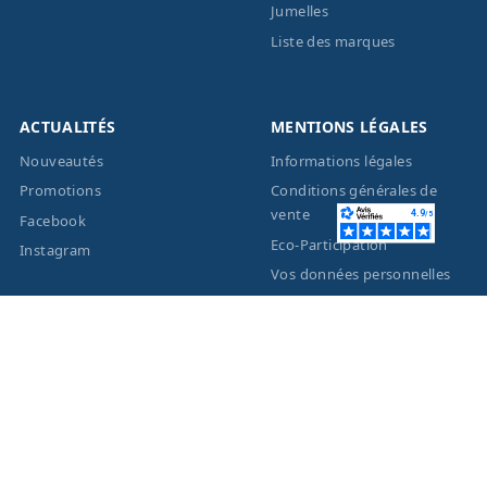
Jumelles
Liste des marques
ACTUALITÉS
MENTIONS LÉGALES
Nouveautés
Informations légales
Promotions
Conditions générales de
vente
Facebook
Eco-Participation
Instagram
Vos données personnelles
© 2026 - Création site
internet
BWAgence
- Tous