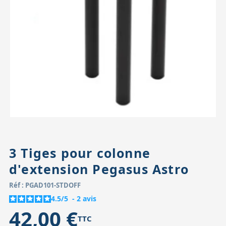
Accessoires pour montures
Pièces détachées
Têtes binocula
3 Tiges pour colonne
d'extension Pegasus Astro
Réf : PGAD101-STDOFF
4.5
/
5
-
2
avis
42,00 €
TTC