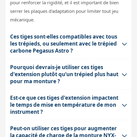
pour renforcer la rigidité, et il est important de bien
serrer les plaques d'adaptation pour limiter tout jeu
mécanique.
Ces tiges sont-elles compatibles avec tous
les trépieds, ou seulement avec le trépied
carbone Pegasus Astro ?
Pourquoi devrais-je utiliser ces tiges
Ces tiges sont conçues principalement pour le trépied
d'extension plutôt qu'un trépied plus haut
carbone Pegasus Astro et pour l'adaptateur universel
pour ma monture ?
compatible avec les montures EQ6. Elles s'insèrent
entre les plaques d'adaptation spécifiques à ce
Est-ce que ces tiges d'extension impactent
Les tiges d'extension permettent d'ajuster la hauteur de
système. Elles ne sont pas universelles et ne s'adaptent
le temps de mise en température de mon
la monture de façon modulaire et compacte, sans avoir
pas directement sur tous les modèles de trépieds sans
instrument ?
à changer totalement le trépied. Cela est pratique si
ces plaques.
vous avez une lunette longue qui nécessite un
Peut-on utiliser ces tiges pour augmenter
Indirectement, oui. En surélevant la monture et donc
dégagement supplémentaire pour éviter de frôler le sol
la capacité de charge de la monture NYX-