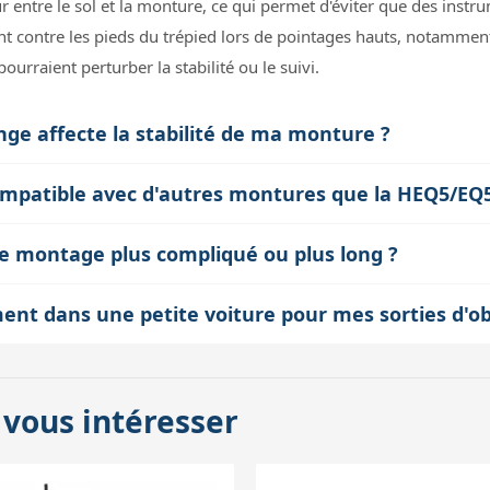
r entre le sol et la monture, ce qui permet d'éviter que des inst
t contre les pieds du trépied lors de pointages hauts, notamment 
ourraient perturber la stabilité ou le suivi.
onge affecte la stabilité de ma monture ?
ste et spécialement adaptée aux trépieds Sky-Watcher EQ5/HEQ5/
compatible avec d'autres montures que la HEQ5/EQ
teur, le centre de gravité de l'ensemble monte aussi, ce qui peu
ur les pieds de trépied Sky-Watcher des montures EQ5, NEQ5 et H
l est donc conseillé d'utiliser des poids d'équilibrage précis et d
le montage plus compliqué ou plus long ?
es montures, la compatibilité n'est pas garantie, car les fixation
aller, généralement fixée entre les pieds du trépied et la platine
stabilité.
ement dans une petite voiture pour mes sorties d'o
as la procédure habituelle de montage. En revanche, elle ajoute 41
uction métallique, cette allonge reste un élément relativement co
ravail et une attention lors du transport.
e, souvent dans un sac ou un carton aux côtés du trépied principa
 vous intéresser
éviter tout choc ou déformation lors du transport.