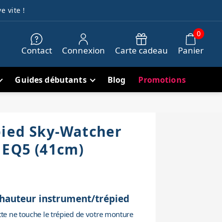
e vite !
0
Contact
Connexion
Carte cadeau
Panier
Guides débutants
Blog
Promotions
pied Sky-Watcher
 EQ5 (41cm)
hauteur instrument/trépied
tte ne touche le trépied de votre monture