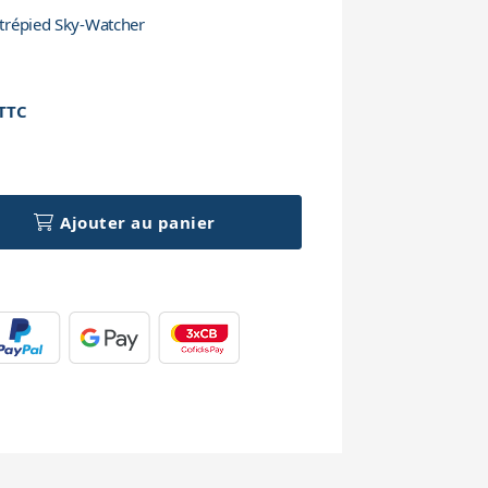
u trépied Sky-Watcher
TTC
h
Ajouter au panier