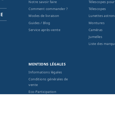
Notre savoir faire
Télescopes pour
Comment commander ?
Télescopes
PE
Modes de livraison
Lunettes astro
Guides / Blog
Montures
Service après-vente
Caméras
Jumelles
Liste des marqu
MENTIONS LÉGALES
Informations légales
Conditions générales de
vente
Eco-Participation
Vos données personnelles