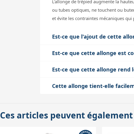
L'allonge de trépied augmente la hauteu
ou tubes optiques, ne touchent ou buten
et évite les contraintes mécaniques qui p
Est-ce que l'ajout de cette all
Cette allonge est conçue en métal robu
Est-ce que cette allonge est 
solide. Cependant, en augmentant la hau
L'allonge est spécifiquement conçue po
aux vibrations, surtout en cas de vent. I
Est-ce que cette allonge rend 
correspondent à ces modèles. Pour d'autr
conserver une stabilité optimale.
L'allonge est un composant simple à inst
pourrait compromettre la sécurité ou la 
Cette allonge tient-elle facil
pas d'outils spécifiques et ne modifie p
Avec ses 41 cm de longueur et sa constr
une légère adaptation de la position de t
glisser dans un coffre de petite voitur
Ces articles peuvent également
faut prévoir un minimum d’espace pour 