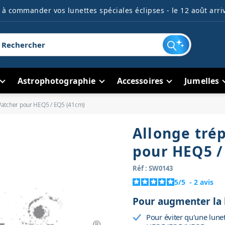
à commander vos lunettes spéciales éclipses - le 12 août arriv
Astrophotographie
Accessoires
Jumelles
Watcher pour HEQ5 / EQ5 (41cm)
Allonge tré
pour HEQ5 /
Réf : SW0143
5
/
5
-
2
avis
Pour augmenter la 
Pour éviter qu'une lune