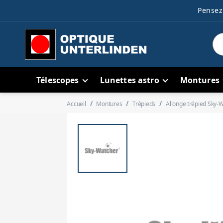
Pensez 
Télescopes
Lunettes astro
Montures
Accueil
Montures
Trépieds
Allonge trépied Sky-