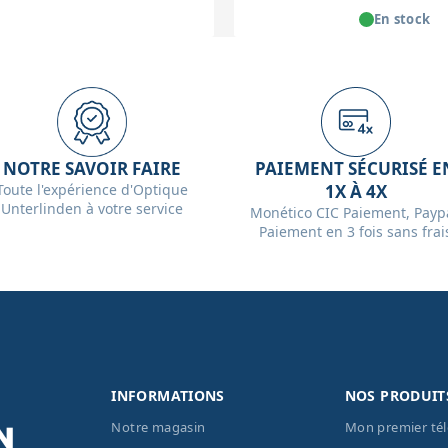
En stock
NOTRE SAVOIR FAIRE
PAIEMENT SÉCURISÉ E
Toute l'expérience d'Optique
1X À 4X
Unterlinden à votre service
Monético CIC Paiement, Paypa
Paiement en 3 fois sans frai
INFORMATIONS
NOS PRODUIT
Notre magasin
Mon premier té