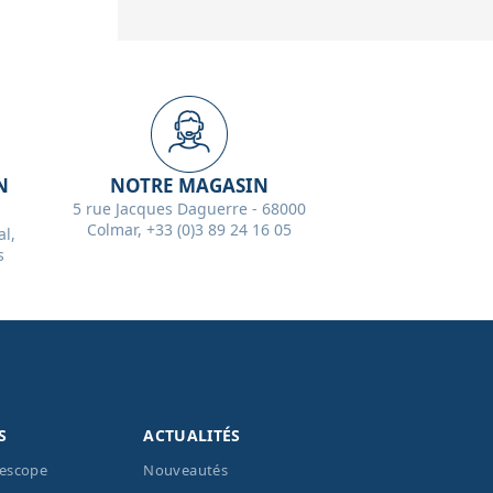
N
NOTRE MAGASIN
5 rue Jacques Daguerre - 68000
Colmar, +33 (0)3 89 24 16 05
l,
s
S
ACTUALITÉS
lescope
Nouveautés