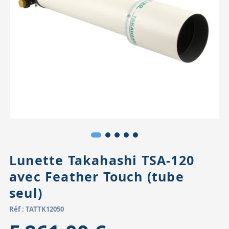
Accessoires pour montures
Pièces détachées
Têtes binocula
Lunette Takahashi TSA-120
avec Feather Touch (tube
seul)
Réf : TATTK12050