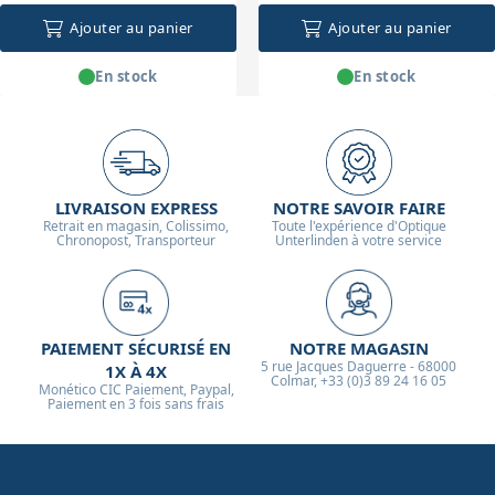
Ajouter au panier
Ajouter au panier
En stock
En stock
LIVRAISON EXPRESS
NOTRE SAVOIR FAIRE
Retrait en magasin, Colissimo,
Toute l'expérience d'Optique
Chronopost, Transporteur
Unterlinden à votre service
PAIEMENT SÉCURISÉ EN
NOTRE MAGASIN
5 rue Jacques Daguerre - 68000
1X À 4X
Colmar, +33 (0)3 89 24 16 05
Monético CIC Paiement, Paypal,
Paiement en 3 fois sans frais