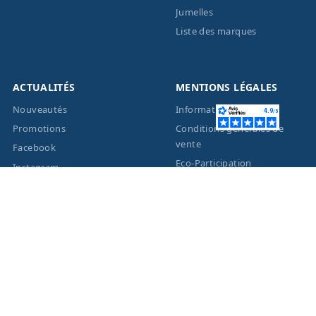
Jumelles
Liste des marques
ACTUALITÉS
MENTIONS LÉGALES
Nouveautés
Informations légales
Promotions
Conditions générales de
vente
Facebook
Eco-Participation
Instagram
Vos données personnelles
© 2026 - Création site