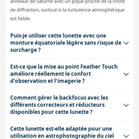
anneaux de Saturne avec un piqué proche de la limite
de diffraction, surtout si la turbulence atmosphérique
est faible.
Puis-je utiliser cette lunette avec une
monture équatoriale légère sans risque de
surcharge ?
Est-ce que la mise au point Feather Touch
La TSA-120FT reste assez légère et compacte avec un
améliore réellement le confort
tube de 125 mm de diamètre environ, mais son
d'observation et l'imagerie ?
focuser Feather Touch 3" est robuste et peut accueillir
du matériel d'imagerie lourd (caméras, roues à filtres).
Comment gérer le backfocus avec les
Oui, la mise au point Feather Touch 3.0" à crémaillère
Pour une monture équatoriale légère, il faut bien
différents correcteurs et réducteurs
est très précise et douce, avec un microfocuser 1/10
vérifier la capacité de charge réelle recommandée, en
disponibles pour cette lunette ?
qui permet un réglage fin indispensable en astrophoto
tenant compte du poids total des accessoires. Une
pour atteindre une netteté parfaite. Comparée au
surcharge peut induire des vibrations et dégrader la
Cette lunette est-elle adaptée pour une
La TSA-120FT possède un backfocus natif de 227,5
focuser standard, elle offre une meilleure stabilité
utilisation en astrophotographie du ciel
stabilité, surtout en astrophoto.
mm, c’est-à-dire la distance entre le porte-oculaire et le