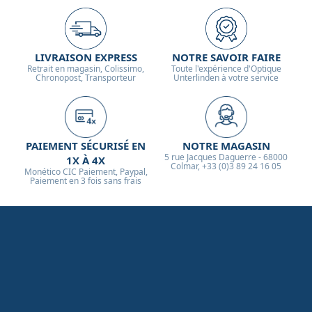
LIVRAISON EXPRESS
NOTRE SAVOIR FAIRE
Retrait en magasin, Colissimo,
Toute l'expérience d'Optique
Chronopost, Transporteur
Unterlinden à votre service
PAIEMENT SÉCURISÉ EN
NOTRE MAGASIN
5 rue Jacques Daguerre - 68000
1X À 4X
Colmar, +33 (0)3 89 24 16 05
Monético CIC Paiement, Paypal,
Paiement en 3 fois sans frais