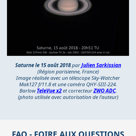
Saturne le 15 août 2018
par
Julien Sarkissian
(Région parisienne, France)
Image réalisée avec un télescope Sky-Watcher
Mak127 f/11.8 et une caméra QHY-5III-224.
Barlow
TeleVue x2
et correcteur
ZWO ADC
.
(photo utilisée avec autorisation de l'auteur)
FAQ - FOIRE AUX QUESTIONS