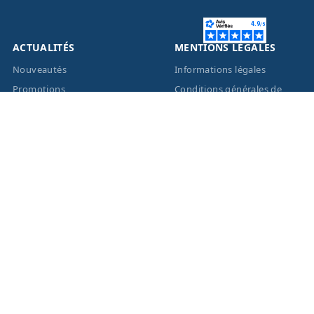
ACTUALITÉS
MENTIONS LÉGALES
Nouveautés
Informations légales
Promotions
Conditions générales de
vente
Facebook
Eco-Participation
Instagram
Vos données personnelles
© 2026 - Création site
internet
BWAgence
- Tous