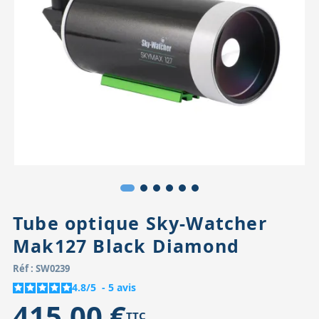
Accessoires pour montures
Pièces détachées
Têtes binocula
Tube optique Sky-Watcher
Mak127 Black Diamond
Réf : SW0239
4.8
/
5
-
5
avis
415,00 €
TTC