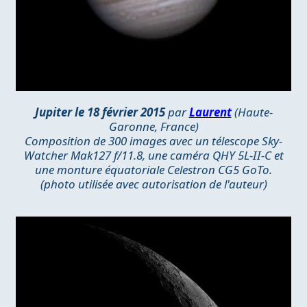
Jupiter le 18 février 2015
par
Laurent
(Haute-
Garonne, France)
Composition de 300 images avec un télescope Sky-
Watcher Mak127 f/11.8, une caméra QHY 5L-II-C et
une monture équatoriale Celestron CG5 GoTo.
(photo utilisée avec autorisation de l'auteur)