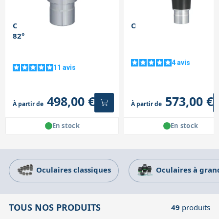
Accessoires pour montures
Pièces détachées
Têtes binocula
Oculaire TeleVue Nagler
Oculaire TeleVue Delos 
82°
4
avis
11
avis
498,00 €
573,00 €
À partir de
À partir de
En stock
En stock
Oculaires classiques
Oculaires à gra
TOUS NOS PRODUITS
49
produits