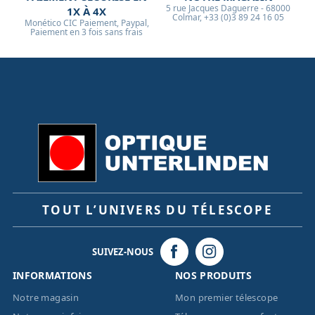
5 rue Jacques Daguerre - 68000
1X À 4X
Colmar, +33 (0)3 89 24 16 05
Monético CIC Paiement, Paypal,
Paiement en 3 fois sans frais
TOUT L’UNIVERS DU TÉLESCOPE
SUIVEZ-NOUS
INFORMATIONS
NOS PRODUITS
Notre magasin
Mon premier télescope