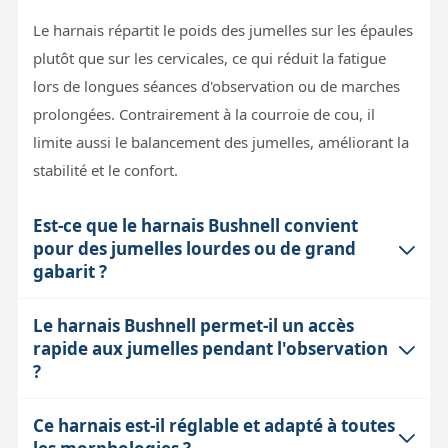
Le harnais répartit le poids des jumelles sur les épaules
plutôt que sur les cervicales, ce qui réduit la fatigue
lors de longues séances d'observation ou de marches
prolongées. Contrairement à la courroie de cou, il
limite aussi le balancement des jumelles, améliorant la
stabilité et le confort.
Est-ce que le harnais Bushnell convient
pour des jumelles lourdes ou de grand
gabarit ?
Le harnais Bushnell permet-il un accès
Oui, ce harnais est particulièrement adapté aux
rapide aux jumelles pendant l'observation
jumelles moyennes et lourdes. Sa conception permet
?
de mieux répartir le poids, évitant la tension excessive
au niveau du cou, ce qui est essentiel pour le confort
Ce harnais est-il réglable et adapté à toutes
Oui, grâce à ses clips de fixation rapides des deux
avec des modèles volumineux.