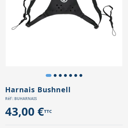
Accessoires pour montures
Pièces détachées
Têtes binocula
Harnais Bushnell
Réf : BUHARNAIS
43,00 €
TTC