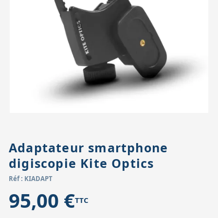
Accessoires pour montures
Pièces détachées
Têtes binocula
Adaptateur smartphone
digiscopie Kite Optics
Réf : KIADAPT
95,00 €
TTC