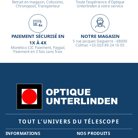
Retrait en magasin, Colissimo,
Toute l'expérience d'Optique
Chronopost, Transporteur
Unterlinden à votre service
PAIEMENT SÉCURISÉ EN
NOTRE MAGASIN
5 rue Jacques Daguerre - 68000
1X À 4X
Colmar, +33 (0)3 89 24 16 05
Monético CIC Paiement, Paypal,
Paiement en 3 fois sans frais
TOUT L’UNIVERS DU TÉLESCOPE
INFORMATIONS
NOS PRODUITS