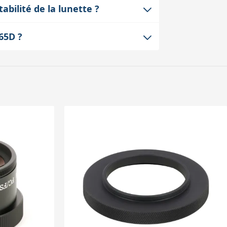
 photo reflex. La bague multi CA 65D
abilité de la lunette ?
i permet de fixer solidement l'appareil
r et compact. Son impact sur la
 65D ?
ou flexion qui pourrait détériorer la
 Takahashi FS-60. Pour d'autres
ntiel pour garantir un montage sans jeu