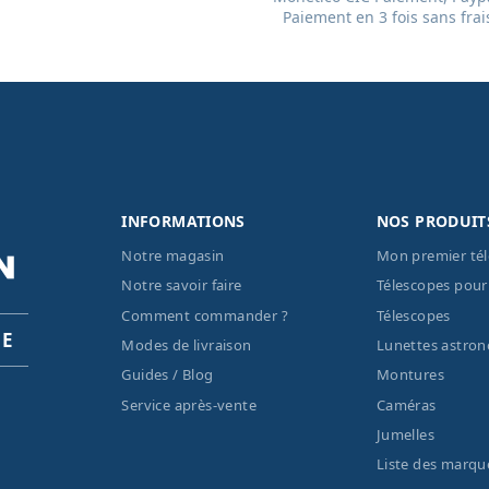
Paiement en 3 fois sans frai
INFORMATIONS
NOS PRODUIT
Notre magasin
Mon premier té
Notre savoir faire
Télescopes pour
Comment commander ?
Télescopes
PE
Modes de livraison
Lunettes astro
Guides / Blog
Montures
Service après-vente
Caméras
Jumelles
Liste des marqu