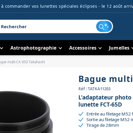
à commander vos lunettes spéciales éclipses - le 12 août arriv
Astrophotographie
Accessoires
Jumelles
gue multi CA 65D Takahashi
Bague multi
Réf : TATKA11203
L'adaptateur photo 
lunette FCT-65D
Entrée au filetage M52 
Sortie au filetage M52 
Tirage de 28mm