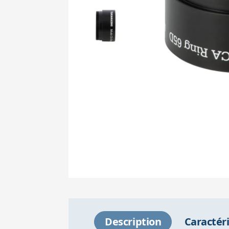
Description
Caractér