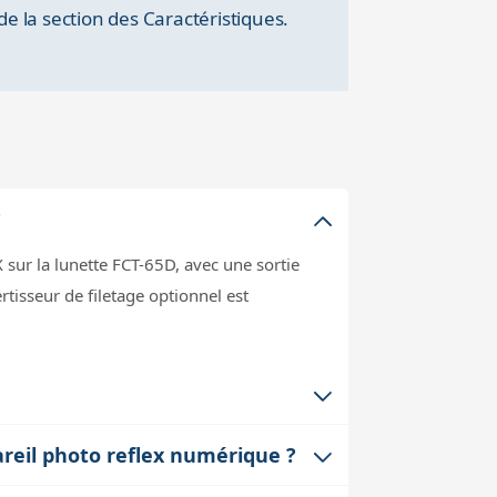
e la section des Caractéristiques.
?
sur la lunette FCT-65D, avec une sortie
isseur de filetage optionnel est
 le foyer de la lunette avec le multi-
areil photo reflex numérique ?
 évitant ainsi les aberrations optiques et