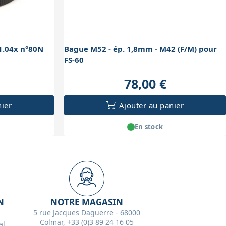
1.04x n°80N
Bague M52 - ép. 1,8mm - M42 (F/M) pour
FS-60
78,00 €
nier
Ajouter au panier
En stock
N
NOTRE MAGASIN
5 rue Jacques Daguerre - 68000
Colmar, +33 (0)3 89 24 16 05
l,