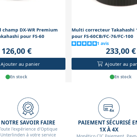
nd champ DX-WR Premium
Multi correcteur Takahashi 
kahashi pour FS-60
pour FS-60CB/FC-76/FC-100
1
avis
126,00 €
233,00 €
Ajouter au panier
Ajouter au pa
En stock
En stock
NOTRE SAVOIR FAIRE
PAIEMENT SÉCURISÉ E
Toute l'expérience d'Optique
1X À 4X
Unterlinden à votre service
Monético CIC Paiement, Paypa