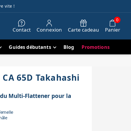
e vite !
0
Contact
Connexion
Carte cadeau
Panier
Guides débutants
Blog
Promotions
 CA 65D Takahashi
du Multi-Flattener pour la
femelle
mâle