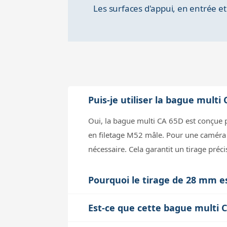
Les surfaces d'appui, en entrée et
Puis-je utiliser la bague mul
Oui, la bague multi CA 65D est conçue 
en filetage M52 mâle. Pour une caméra 
nécessaire. Cela garantit un tirage préc
Pourquoi le tirage de 28 mm es
Le tirage de 28 mm correspond à la dista
Est-ce que cette bague multi 
flattener. Ce tirage est crucial pour ass