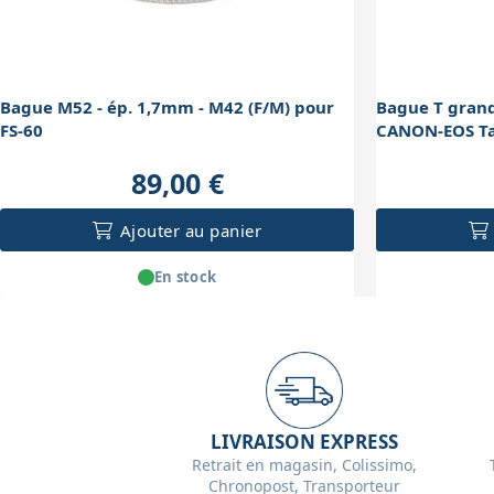
Bague M52 - ép. 1,7mm - M42 (F/M) pour
Bague T gra
FS-60
CANON-EOS Ta
89,00 €
Ajouter au panier
En stock
LIVRAISON EXPRESS
Retrait en magasin, Colissimo,
Chronopost, Transporteur