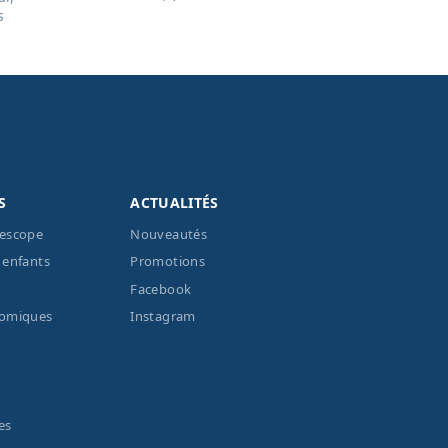
s
S
ACTUALITÉS
lescope
Nouveautés
 enfants
Promotions
Facebook
nomiques
Instagram
es