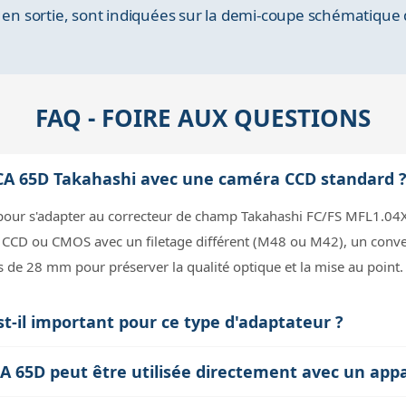
 en sortie, sont indiquées sur la demi-coupe schématique d
FAQ - FOIRE AUX QUESTIONS
ti CA 65D Takahashi avec une caméra CCD standard 
pour s'adapter au correcteur de champ Takahashi FC/FS MFL1.04X 
CCD ou CMOS avec un filetage différent (M48 ou M42), un convert
is de 28 mm pour préserver la qualité optique et la mise au point.
t-il important pour ce type d'adaptateur ?
nce mécanique entre la dernière surface d'appui de l'adaptateur et
CA 65D peut être utilisée directement avec un app
urer que la lumière converge précisément sur le capteur ou le film,