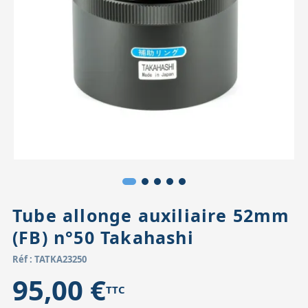
Accessoires pour montures
Pièces détachées
Têtes binocula
Tube allonge auxiliaire 52mm
(FB) n°50 Takahashi
Réf : TATKA23250
95,00 €
TTC