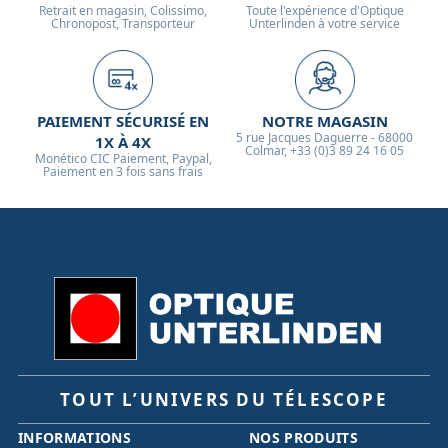
Retrait en magasin, Colissimo,
Toute l'expérience d'Optique
Chronopost, Transporteur
Unterlinden à votre service
PAIEMENT SÉCURISÉ EN
NOTRE MAGASIN
5 rue Jacques Daguerre - 68000
1X À 4X
Colmar, +33 (0)3 89 24 16 05
Monético CIC Paiement, Paypal,
Paiement en 3 fois sans frais
TOUT L’UNIVERS DU TÉLESCOPE
INFORMATIONS
NOS PRODUITS