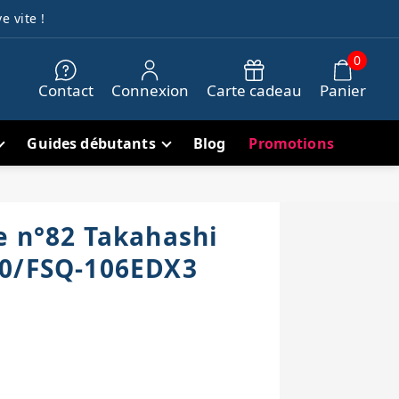
e vite !
0
Contact
Connexion
Carte cadeau
Panier
Guides débutants
Blog
Promotions
e n°82 Takahashi
50/FSQ-106EDX3
h