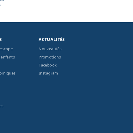
s
S
ACTUALITÉS
lescope
Nouveautés
 enfants
Promotions
Facebook
nomiques
Instagram
es