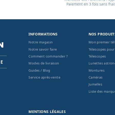
Paiement en 3 fois sans frai
INFORMATIONS
NOS PRODUIT
Notre magasin
Mon premier té
Notre savoir faire
Télescopes pour
Comment commander ?
Télescopes
PE
Modes de livraison
Lunettes astro
Guides / Blog
Montures
Service après-vente
Caméras
Jumelles
Liste des marqu
MENTIONS LÉGALES