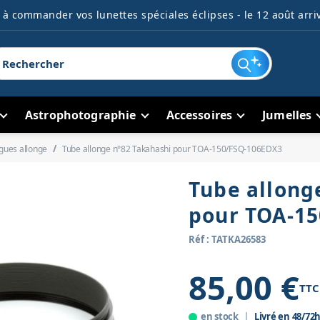
à commander vos lunettes spéciales éclipses - le 12 août arriv
Astrophotographie
Accessoires
Jumelles
gues allonge
Tube allonge n°82 Takahashi pour TOA-150/FSQ-106EDX3
Tube allong
pour TOA-1
Réf : TATKA26583
85,00 €
TTC
en stock
Livré en 48/72