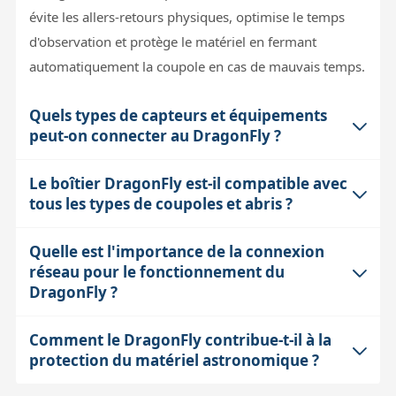
évite les allers-retours physiques, optimise le temps
d'observation et protège le matériel en fermant
automatiquement la coupole en cas de mauvais temps.
Quels types de capteurs et équipements
peut-on connecter au DragonFly ?
Le boîtier DragonFly est-il compatible avec
Le DragonFly dispose de 8 entrées pouvant accueillir
tous les types de coupoles et abris ?
divers capteurs (comme des détecteurs d'humidité, de
pluie, ou de position) ainsi que 8 relais (4 doubles
Quelle est l'importance de la connexion
Le DragonFly contrôle les relais électriques qui
NO/NC et 4 simples NO) pour piloter des éléments
réseau pour le fonctionnement du
actionnent l'ouverture et la fermeture de coupoles ou
électriques (moteurs, éclairages, systèmes de sécurité).
DragonFly ?
abris, ce qui signifie qu'il est compatible avec la
Cette polyvalence permet d'adapter le boîtier à votre
majorité des systèmes motorisés utilisant des
installation spécifique pour une automatisation
Comment le DragonFly contribue-t-il à la
Le DragonFly se connecte via réseau local Ethernet,
commandes électriques standards. Cependant, il est
efficace.
protection du matériel astronomique ?
garantissant une communication stable et rapide avec
important de vérifier que votre mécanisme fonctionne
l'application de contrôle. Cette liaison filaire évite les