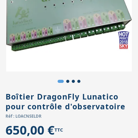
Accessoires pour montures
Pièces détachées
Têtes binocula
Boîtier DragonFly Lunatico
pour contrôle d'observatoire
Réf : LOACNSELDR
650,00 €
TTC