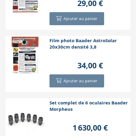
29,00 €
Accessoires pour montures
Pièces détachées
Têtes binocula
Ajouter au panier
Film photo Baader AstroSolar
20x30cm densité 3,8
34,00 €
Ajouter au panier
Set complet de 6 oculaires Baader
Morpheus
1 630,00 €