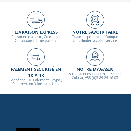
LIVRAISON EXPRESS
NOTRE SAVOIR FAIRE
Retrait en magasin, Colissimo,
Toute l'expérience d'Optique
Chronopost, Transporteur
Unterlinden à votre service
PAIEMENT SÉCURISÉ EN
NOTRE MAGASIN
5 rue Jacques Daguerre - 68000
1X À 4X
Colmar, +33 (0)3 89 24 16 05
Monético CIC Paiement, Paypal,
Paiement en 3 fois sans frais