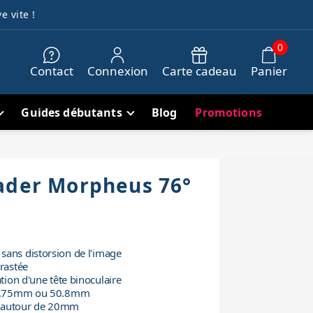
e vite !
0
Contact
Connexion
Carte cadeau
Panier
Guides débutants
Blog
Promotions
ader Morpheus 76°
sans distorsion de l'image
trastée
ation d'une tête binoculaire
 31.75mm ou 50.8mm
le autour de 20mm