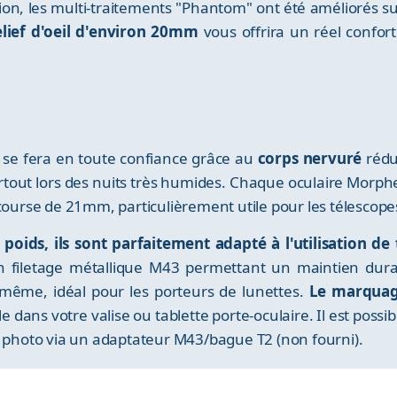
ion, les multi-traitements "Phantom" ont été améliorés 
elief d'oeil d'environ 20mm
vous offrira un réel confort
 se fera en toute confiance grâce au
corps nervuré
rédui
urtout lors des nuits très humides. Chaque oculaire Morp
rse de 21mm, particulièrement utile pour les télescopes à
 poids, ils sont parfaitement adapté à l'utilisation de 
n filetage métallique M43 permettant un maintien durabl
ui-même, idéal pour les porteurs de lunettes.
Le marquage
e dans votre valise ou tablette porte-oculaire. Il est poss
l photo via un adaptateur M43/bague T2 (non fourni).