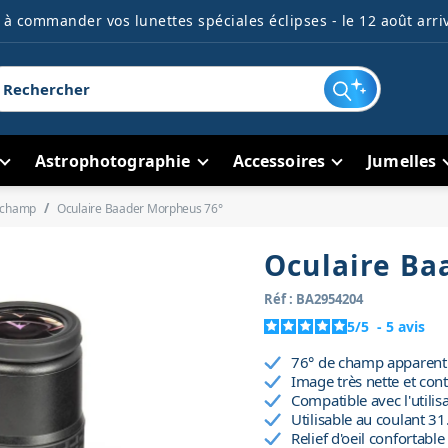
à commander vos lunettes spéciales éclipses - le 12 août arriv
Astrophotographie
Accessoires
Jumelles
d champ
Oculaire Baader Morpheus 76°
Oculaire Ba
Réf : BA2954204
5
/
5
-
5
avis
76° de champ apparent 
Image très nette et con
Compatible avec l'utilis
Utilisable au coulant
Relief d'oeil confortab