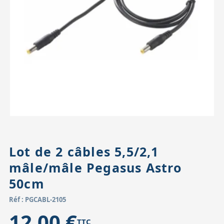
Accessoires pour montures
Pièces détachées
Têtes binocula
Lot de 2 câbles 5,5/2,1
mâle/mâle Pegasus Astro
50cm
Réf : PGCABL-2105
12,00 €
TTC