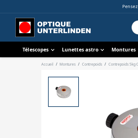
Pensez 
Télescopes
Lunettes astro
Montures
Accueil
Montures
Contrepoids
Contrepoids 5kg 