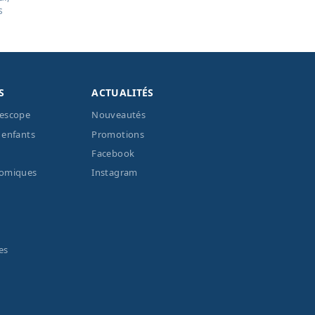
s
S
ACTUALITÉS
lescope
Nouveautés
 enfants
Promotions
Facebook
nomiques
Instagram
es