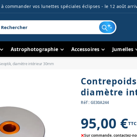
à commander vos lunettes spéciales éclipses - le 12 août arriv
Astrophotographie
Accessoires
Jumelles
Geoptik, diamètre intérieur 30mm
Contrepoids
diamètre i
Réf : GE30A244
95,00 €
TTC
×
Sur commande, contactez-nous