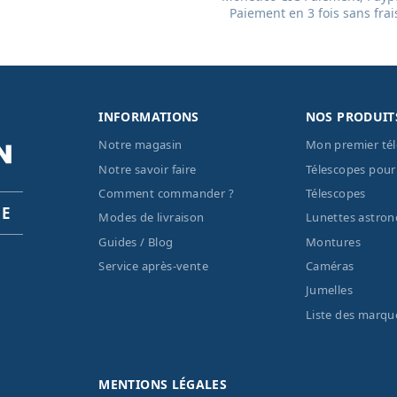
Paiement en 3 fois sans frai
INFORMATIONS
NOS PRODUIT
Notre magasin
Mon premier té
Notre savoir faire
Télescopes pour
Comment commander ?
Télescopes
PE
Modes de livraison
Lunettes astro
Guides / Blog
Montures
Service après-vente
Caméras
Jumelles
Liste des marqu
MENTIONS LÉGALES