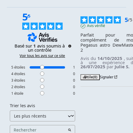
5
/
5
5
/
5
Avis vérifié
Parfait pour mon
complément de mon
Pegasus astro DewMaste
Basé sur
1
avis soumis à
2
un contrôle
Voir tous les avis sur ce site
Avis du
14/10/2025
, sui
à une expérience 
26/07/2025
par
Julie S.
5
étoiles
1
4
étoiles
0
Utile
(0)
Signaler
3
étoiles
0
2
étoiles
0
1
étoile
0
Trier les avis