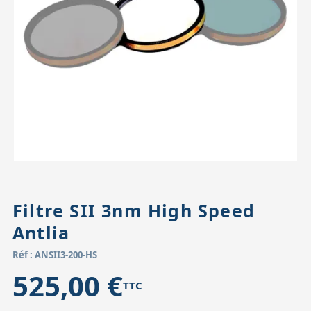
Accessoires pour montures
Pièces détachées
Têtes binocula
Filtre SII 3nm High Speed
Antlia
Réf : ANSII3-200-HS
525,00 €
TTC