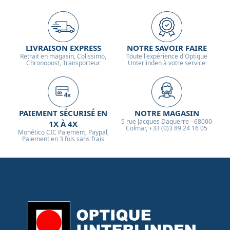
LIVRAISON EXPRESS
NOTRE SAVOIR FAIRE
Retrait en magasin, Colissimo,
Toute l'expérience d'Optique
Chronopost, Transporteur
Unterlinden à votre service
PAIEMENT SÉCURISÉ EN
NOTRE MAGASIN
5 rue Jacques Daguerre - 68000
1X À 4X
Colmar, +33 (0)3 89 24 16 05
Monético CIC Paiement, Paypal,
Paiement en 3 fois sans frais