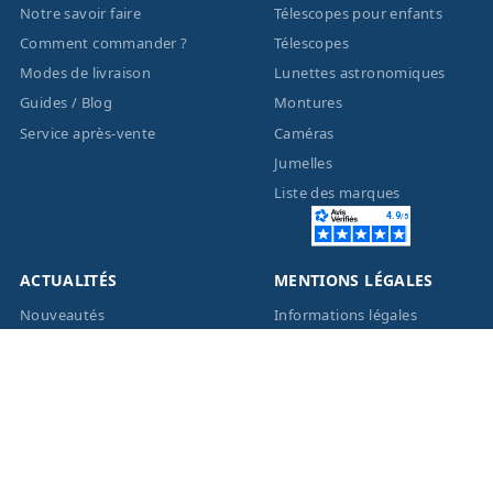
Notre savoir faire
Télescopes pour enfants
Comment commander ?
Télescopes
Modes de livraison
Lunettes astronomiques
Guides / Blog
Montures
Service après-vente
Caméras
Jumelles
Liste des marques
ACTUALITÉS
MENTIONS LÉGALES
Nouveautés
Informations légales
Promotions
Conditions générales de
vente
Facebook
Eco-Participation
Instagram
Vos données personnelles