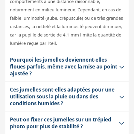
comportements à une distance raisonnable,
notamment en milieu lumineux. Cependant, en cas de
faible luminosité (aube, crépuscule) ou de très grandes
distances, la netteté et la luminosité peuvent diminuer,
car la pupille de sortie de 4,1 mm limite la quantité de
lumière reçue par l'œil.
Pourquoi les jumelles deviennent-elles
floues parfois, même avec la mise au point
ajustée ?
Ces jumelles sont-elles adaptées pour une
La netteté peut être affectée par plusieurs facteurs : la
utilisation sous la pluie ou dans des
turbulence atmosphérique (chaleur, vent), les
conditions humides ?
vibrations de la main, ou une mise au point
insuffisamment précise. Le grossissement 10x amplifie
Peut-on fixer ces jumelles sur un trépied
Oui, elles sont étanches selon la norme IPX7, ce qui
ces effets. Le système de mise au point central des
photo pour plus de stabilité ?
signifie qu'elles supportent une immersion temporaire
Engage X est doux et précis, mais pour une