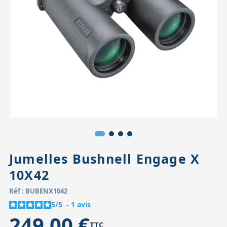
Accessoires pour montures
Pièces détachées
Têtes binocula
Jumelles Bushnell Engage X
10X42
Réf : BUBENX1042
5
/
5
-
1
avis
249,00 €
TTC