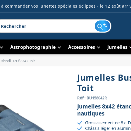
à commander vos lunettes spéciales éclipses - le 12 août arriv
Astrophotographie
Accessoires
Jumelles
ushnell H2O² 8X42 Toit
Jumelles Bu
Toit
Réf : BU158042R
Jumelles 8x42 étanch
nautiques
Grossissement de 8x. D
Châssis léger en alumi