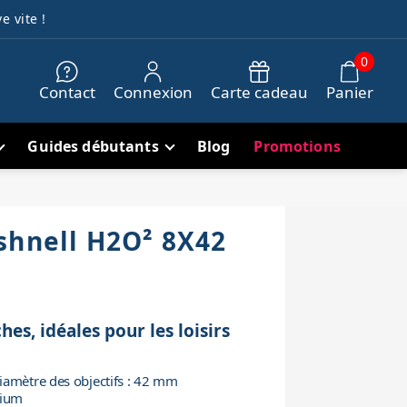
e vite !
0
Contact
Connexion
Carte cadeau
Panier
Guides débutants
Blog
Promotions
shnell H2O² 8X42
es, idéales pour les loisirs
iamètre des objectifs : 42 mm
nium