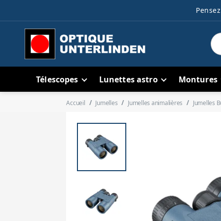
Pensez 
Télescopes
Lunettes astro
Montures
Accueil
Jumelles
Jumelles animalières
Jumelles B