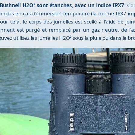
ushnell H2O² sont étanches, avec un indice IPX7
. Ce
compris en cas d'immersion temporaire (la norme IPX7 i
r cela, le corps des jumelles est scellé à l'aide de joi
iennent est purgé et remplacé par un gaz neutre, de l'az
uvez utilisez les jumelles H2O² sous la pluie ou dans le br