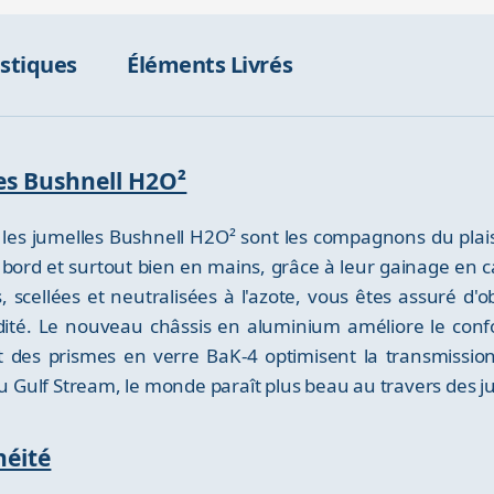
istiques
Éléments Livrés
les Bushnell H2O²
e, les jumelles Bushnell H2O² sont les compagnons du plai
nt à bord et surtout bien en mains, grâce à leur gainage e
ellées et neutralisées à l'azote, vous êtes assuré d'obt
ité. Le nouveau châssis en aluminium améliore le confort
et des prismes en verre BaK-4 optimisent la transmissio
 au Gulf Stream, le monde paraît plus beau au travers des 
héité