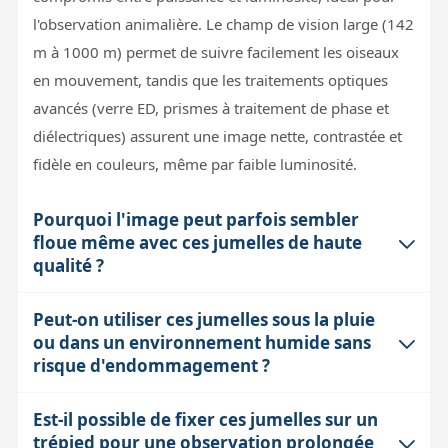
l'observation animalière. Le champ de vision large (142
m à 1000 m) permet de suivre facilement les oiseaux
en mouvement, tandis que les traitements optiques
avancés (verre ED, prismes à traitement de phase et
diélectriques) assurent une image nette, contrastée et
fidèle en couleurs, même par faible luminosité.
Pourquoi l'image peut parfois sembler
floue même avec ces jumelles de haute
qualité ?
Peut-on utiliser ces jumelles sous la pluie
L'image peut être affectée par la turbulence
ou dans un environnement humide sans
atmosphérique, notamment en cas de chaleur ou de
risque d'endommagement ?
vent, ce qui crée un flou temporaire. De plus, à 8x, la
stabilité de la main est importante : un léger
Est-il possible de fixer ces jumelles sur un
Oui, les Bushnell Engage EDX 8x42 sont étanches avec
tremblement peut rendre l'image moins nette. Enfin, la
trépied pour une observation prolongée