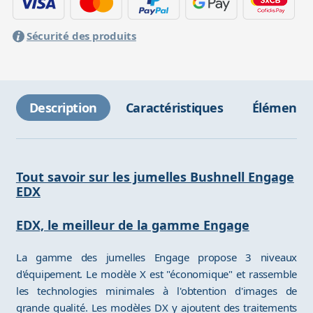
Sécurité des produits
Description
Caractéristiques
Éléments 
Tout savoir sur les jumelles Bushnell Engage
EDX
EDX, le meilleur de la gamme Engage
La gamme des jumelles Engage propose 3 niveaux
d'équipement. Le modèle X est "économique" et rassemble
les technologies minimales à l'obtention d'images de
grande qualité. Les modèles DX y ajoutent des traitements