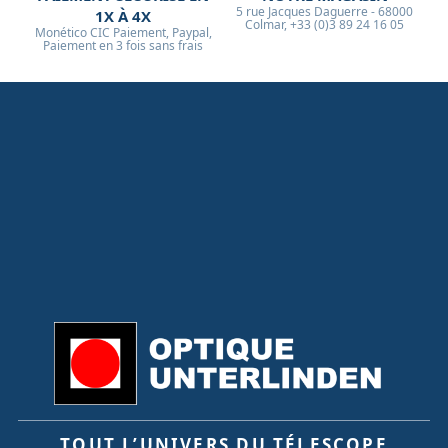
5 rue Jacques Daguerre - 68000
1X À 4X
Colmar, +33 (0)3 89 24 16 05
Monético CIC Paiement, Paypal,
Paiement en 3 fois sans frais
TOUT L’UNIVERS DU TÉLESCOPE