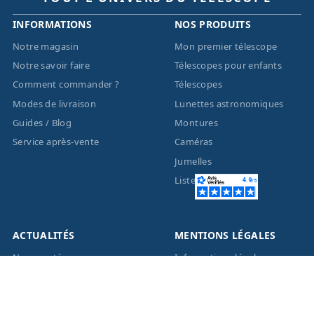
INFORMATIONS
NOS PRODUITS
Notre magasin
Mon premier télescope
Notre savoir faire
Télescopes pour enfants
Comment commander ?
Télescopes
Modes de livraison
Lunettes astronomiques
Guides / Blog
Montures
Service après-vente
Caméras
Jumelles
Liste des marques
ACTUALITÉS
MENTIONS LÉGALES
Nouveautés
Informations légales
Promotions
Conditions générales de
vente
Facebook
Eco-Participation