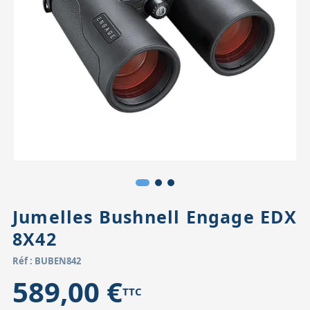
Accessoires pour montures
Pièces détachées
Têtes binocula
Jumelles Bushnell Engage EDX
8X42
Réf : BUBEN842
589,00 €
TTC