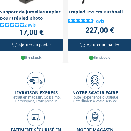
précise et naturelle, même dans des conditions de
faible éclairage.
Support de jumelles Kepler
Trepied 155 cm Bushnell
pour trépied photo
1
avis
2
avis
227,00 €
17,00 €
Ajouter au panier
Ajouter au panier
En stock
En stock
LIVRAISON EXPRESS
NOTRE SAVOIR FAIRE
Retrait en magasin, Colissimo,
Toute l'expérience d'Optique
Chronopost, Transporteur
Unterlinden à votre service
PAIEMENT SÉCURISÉ EN
NOTRE MAGASIN