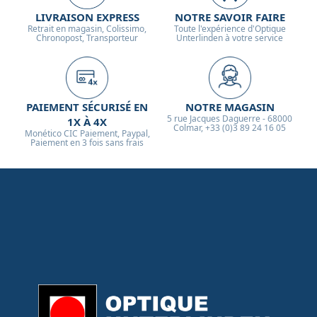
LIVRAISON EXPRESS
NOTRE SAVOIR FAIRE
Retrait en magasin, Colissimo,
Toute l'expérience d'Optique
Chronopost, Transporteur
Unterlinden à votre service
PAIEMENT SÉCURISÉ EN
NOTRE MAGASIN
5 rue Jacques Daguerre - 68000
1X À 4X
Colmar, +33 (0)3 89 24 16 05
Monético CIC Paiement, Paypal,
Paiement en 3 fois sans frais