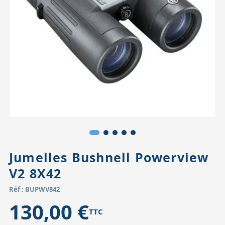
Accessoires pour montures
Pièces détachées
Têtes binocula
Jumelles Bushnell Powerview
V2 8X42
Réf : BUPWV842
130,00 €
TTC