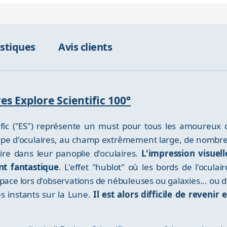
istiques
Avis clients
res Explore Scientific 100°
fic ("ES") représente un must pour tous les amoureux de
ype d'oculaires, au champ extrêmement large, de nomb
re dans leur panoplie d'oculaires.
L'impression visuell
t fantastique
. L'effet "hublot" où les bords de l'ocul
space lors d'observations de nébuleuses ou galaxies... ou
es instants sur la Lune.
Il est alors difficile de reveni