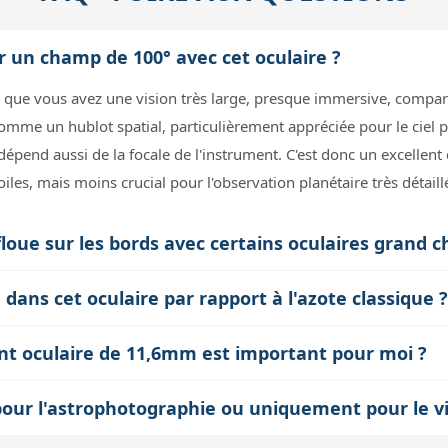
ir un champ de 100° avec cet oculaire ?
e que vous avez une vision très large, presque immersive, compar
omme un hublot spatial, particulièrement appréciée pour le ciel
dépend aussi de la focale de l'instrument. C'est donc un excellent
es, mais moins crucial pour l'observation planétaire très détaill
loue sur les bords avec certains oculaires grand ch
ouvent des défis optiques liés à la correction des aberrations 
 dans cet oculaire par rapport à l'azote classique 
re Scientific est conçue pour minimiser ces défauts grâce à une 
otection de l'intérieur de l'oculaire contre la condensation et l
rant un champ plat et une bonne netteté jusqu'aux bords. Cela dit
nt oculaire de 11,6mm est important pour moi ?
s étanches sur une plus large plage de températures et est moins 
ervation.
 de plus de 10 mm facilite l'observation, surtout pour les porteu
ements multicouches et assure une image plus stable dans le temp
pour l'astrophotographie ou uniquement pour le vi
 l'œil à l'oculaire, réduisant la fatigue oculaire et améliorant le 