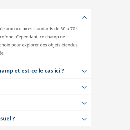
ée aux oculaires standards de 50 à 70°.
 profond. Cependant, ce champ ne
 choix pour explorer des objets étendus
ée.
amp et est-ce le cas ici ?
en bord de champ, comme la coma ou la
?
conception optique avancée et des
a formation de champignons. Comparé à
, la qualité finale dépend aussi du
sensible aux variations thermiques, ce
rs de lunettes. Cela permet de voir
s.
suel ?
confort lors de longues sessions