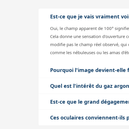
Est-ce que je vais vraiment vo
Oui, le champ apparent de 100° signifi
Cela donne une sensation d'ouverture c
modifie pas le champ réel observé, qui 
comme les nébuleuses ou les amas d'étoil
Pourquoi l'image devient-elle f
Les oculaires grand champ présentent s
Quel est l'intérêt du gaz argon
courbure de champ. La série 100° Explo
Le remplissage à l'argon améliore la pr
verres soigneusement sélectionnés, assu
Est-ce que le grand dégageme
l'azote, l'argon maintient ses propriété
télescope utilisé et des conditions d'obs
Oui, un dégagement oculaire confortable
qui prolonge la durée de vie des revêt
Ces oculaires conviennent-ils 
l'intégralité du champ sans avoir à coller