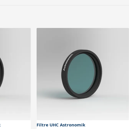
mmersion maximale. En
es. Ces oculaires peuvent cependant
k
Filtre UHC Astronomik