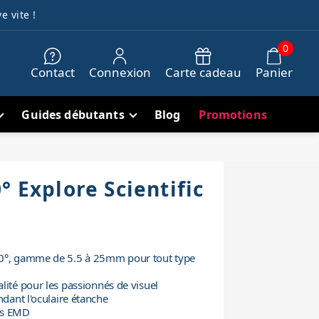
e vite !
0
Contact
Connexion
Carte cadeau
Panier
Guides débutants
Blog
Promotions
° Explore Scientific
00°, gamme de 5.5 à 25mm pour tout type
lité pour les passionnés de visuel
ndant l'oculaire étanche
es EMD