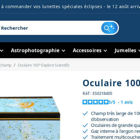
à commander vos lunettes spéciales éclipses - le 12 août arriv
Astrophotographie
Accessoires
Jumelles
d champ
Oculaire 100° Explore Scientific
Oculaire 100
Réf : ES0218405
5
/
5
-
1
avis
Champ très large de 1
d'observation
Oculaires de grande qua
Gaz interne à l'argon re
Traitement multicouch