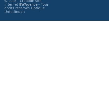
© 2026 - Création site
internet
BWAgence
- Tous
droits réservés Optique
Unterlinden