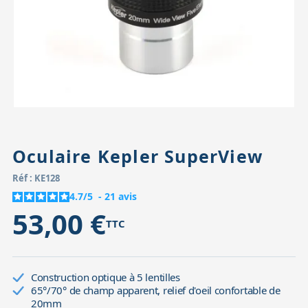
Accessoires pour montures
Pièces détachées
Têtes binocula
Oculaire Kepler SuperView
Réf : KE128
4.7
/
5
-
21
avis
53,00 €
TTC
Construction optique à 5 lentilles
65°/70° de champ apparent, relief d'oeil confortable de
20mm