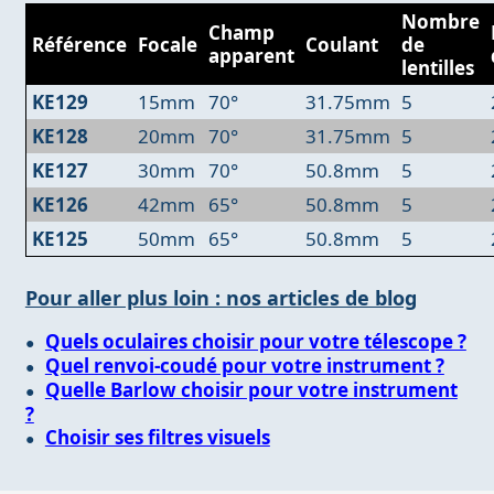
Nombre
Champ
Référence
Focale
Coulant
de
apparent
lentilles
KE129
15mm
70°
31.75mm
5
KE128
20mm
70°
31.75mm
5
KE127
30mm
70°
50.8mm
5
KE126
42mm
65°
50.8mm
5
KE125
50mm
65°
50.8mm
5
Pour aller plus loin : nos articles de blog
Quels oculaires choisir pour votre télescope ?
Quel renvoi-coudé pour votre instrument ?
Quelle Barlow choisir pour votre instrument
?
Choisir ses filtres visuels