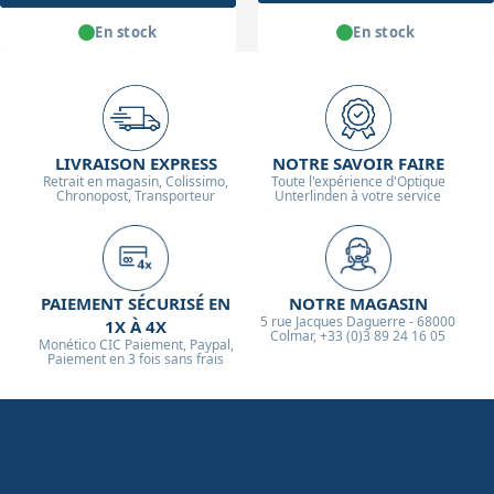
En stock
En stock
LIVRAISON EXPRESS
NOTRE SAVOIR FAIRE
Retrait en magasin, Colissimo,
Toute l'expérience d'Optique
Chronopost, Transporteur
Unterlinden à votre service
PAIEMENT SÉCURISÉ EN
NOTRE MAGASIN
5 rue Jacques Daguerre - 68000
1X À 4X
Colmar, +33 (0)3 89 24 16 05
Monético CIC Paiement, Paypal,
Paiement en 3 fois sans frais