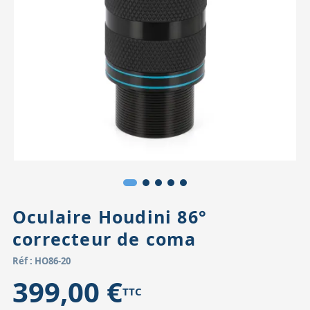
Accessoires pour montures
Pièces détachées
Têtes binocula
Oculaire Houdini 86°
correcteur de coma
Réf : HO86-20
399,00 €
TTC