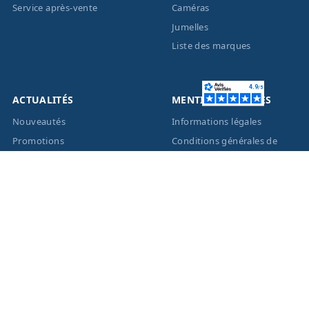
Service après-vente
Caméras
Jumelles
Liste des marques
ACTUALITÉS
MENTIONS LÉGALES
Nouveautés
Informations légales
Promotions
Conditions générales de
vente
Facebook
Eco-Participation
Instagram
Vos données personnelles