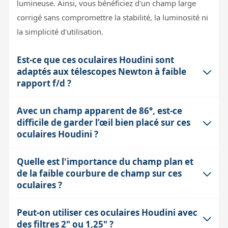
lumineuse. Ainsi, vous bénéficiez d'un champ large
corrigé sans compromettre la stabilité, la luminosité ni
la simplicité d'utilisation.
Est-ce que ces oculaires Houdini sont
adaptés aux télescopes Newton à faible
rapport f/d ?
Avec un champ apparent de 86°, est-ce
Oui, ces oculaires sont spécifiquement conçus pour
difficile de garder l’œil bien placé sur ces
corriger la coma sur les Newton avec un rapport f/d
oculaires Houdini ?
aussi bas que f/3.6, où la coma est très visible sur les
bords du champ. Leur correction optique intégrée
Quelle est l'importance du champ plan et
Un grand champ apparent de 86° offre une immersion
permet d'obtenir des étoiles bien rondes et un champ
de la faible courbure de champ sur ces
visuelle très agréable, mais cela nécessite un relief
plan même en bord de champ, ce qui améliore
oculaires ?
d’œil suffisant pour observer confortablement sans
nettement l'observation des amas et nébuleuses. En
fatigue. Ces oculaires offrent un relief d’œil de 19 à 20
revanche, ils sont déconseillés sur les lunettes à f/5 ou
Peut-on utiliser ces oculaires Houdini avec
Le champ plan signifie que l'image est nette du centre
mm, ce qui est confortable, même pour les porteurs de
des filtres 2" ou 1,25" ?
moins, car la coma y est inversée, et la correction
jusqu'aux bords du champ, sans flou dû à une