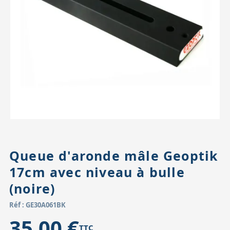
Accessoires pour montures
Pièces détachées
Têtes binocula
Queue d'aronde mâle Geoptik
17cm avec niveau à bulle
(noire)
Réf : GE30A061BK
35,00 €
TTC