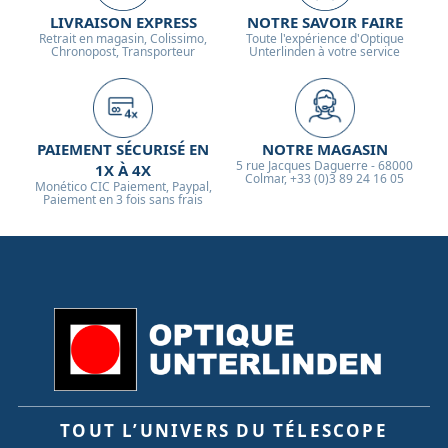
LIVRAISON EXPRESS
NOTRE SAVOIR FAIRE
Retrait en magasin, Colissimo,
Toute l'expérience d'Optique
Chronopost, Transporteur
Unterlinden à votre service
PAIEMENT SÉCURISÉ EN
NOTRE MAGASIN
5 rue Jacques Daguerre - 68000
1X À 4X
Colmar, +33 (0)3 89 24 16 05
Monético CIC Paiement, Paypal,
Paiement en 3 fois sans frais
TOUT L’UNIVERS DU TÉLESCOPE