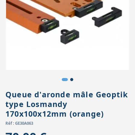
Accessoires pour montures
Pièces détachées
Têtes binocula
Queue d'aronde mâle Geoptik
type Losmandy
170x100x12mm (orange)
Réf : GE30A063