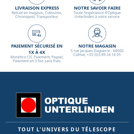
LIVRAISON EXPRESS
NOTRE SAVOIR FAIRE
Retrait en magasin, Colissimo,
Toute l'expérience d'Optique
Chronopost, Transporteur
Unterlinden à votre service
PAIEMENT SÉCURISÉ EN
NOTRE MAGASIN
5 rue Jacques Daguerre - 68000
1X À 4X
Colmar, +33 (0)3 89 24 16 05
Monético CIC Paiement, Paypal,
Paiement en 3 fois sans frais
TOUT L’UNIVERS DU TÉLESCOPE