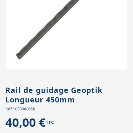
Accessoires pour montures
Pièces détachées
Têtes binocula
Rail de guidage Geoptik
Longueur 450mm
Réf : GE30A065R
40,00 €
TTC