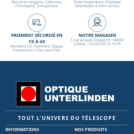
Retrait en magasin, Colissimo,
Toute l'expérience d'Optique
Chronopost, Transporteur
Unterlinden à votre service
PAIEMENT SÉCURISÉ EN
NOTRE MAGASIN
5 rue Jacques Daguerre - 68000
1X À 4X
Colmar, +33 (0)3 89 24 16 05
Monético CIC Paiement, Paypal,
Paiement en 3 fois sans frais
TOUT L’UNIVERS DU TÉLESCOPE
INFORMATIONS
NOS PRODUITS