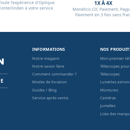
Toute l'expérience d'Optique
1X À 4X
Unterlinden à votre service
Monético CIC Paiement, Paypa
Paiement en 3 fois sans frai
INFORMATIONS
NOS PRODUIT
Notre magasin
Mon premier té
Notre savoir faire
Télescopes pour
Comment commander ?
Télescopes
PE
Modes de livraison
Lunettes astro
Guides / Blog
Montures
Service après-vente
Caméras
Jumelles
Liste des marqu