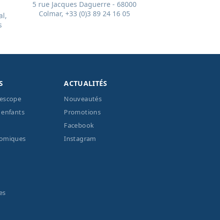
5 rue Jacques Daguerre - 68000
Colmar, +33 (0)3 89 24 16 05
l,
s
S
ACTUALITÉS
lescope
Nouveautés
 enfants
Promotions
Facebook
nomiques
Instagram
es