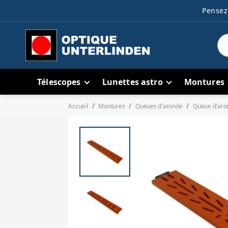
Pensez 
Télescopes
Lunettes astro
Montures
Accueil
Montures
Queues d'aronde
Queue d'aro