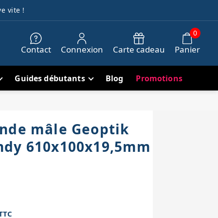
e vite !
0
Contact
Connexion
Carte cadeau
Panier
Guides débutants
Blog
Promotions
nde mâle Geoptik
ndy 610x100x19,5mm
TTC