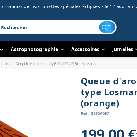
à commander vos lunettes spéciales éclipses - le 12 août arriv
Astrophotographie
Accessoires
Jumelles
nde mâle Geoptik type Losmandy 610x100x19,5mm (orange)
Queue d'aro
type Losma
(orange)
Réf : GE30A067
199,00 €