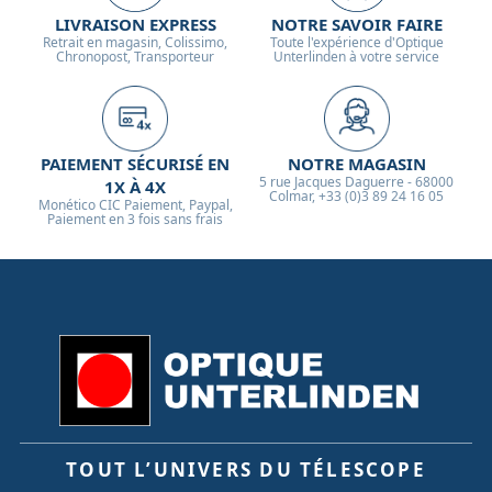
LIVRAISON EXPRESS
NOTRE SAVOIR FAIRE
Retrait en magasin, Colissimo,
Toute l'expérience d'Optique
Chronopost, Transporteur
Unterlinden à votre service
PAIEMENT SÉCURISÉ EN
NOTRE MAGASIN
5 rue Jacques Daguerre - 68000
1X À 4X
Colmar, +33 (0)3 89 24 16 05
Monético CIC Paiement, Paypal,
Paiement en 3 fois sans frais
TOUT L’UNIVERS DU TÉLESCOPE