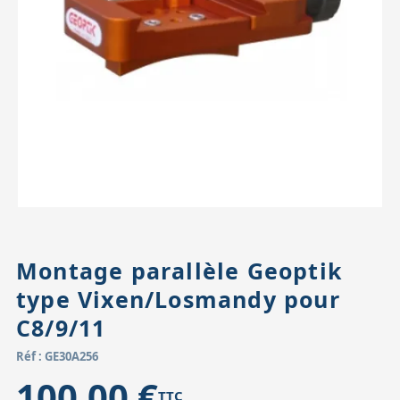
Accessoires pour montures
Pièces détachées
Têtes binocula
Montage parallèle Geoptik
type Vixen/Losmandy pour
C8/9/11
Réf : GE30A256
100,00 €
TTC