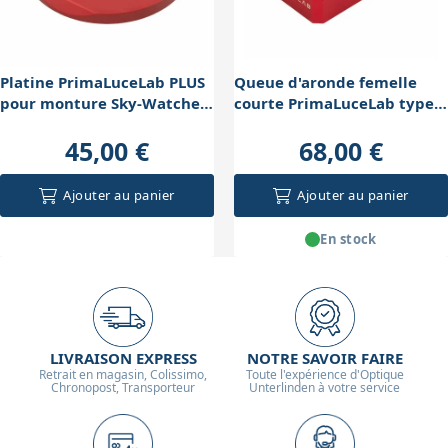
Platine PrimaLuceLab PLUS
Queue d'aronde femelle
pour monture Sky-Watcher
courte PrimaLuceLab type
EQ6/AZ-EQ6
Losmandy
45,00 €
68,00 €
Ajouter au panier
Ajouter au panier
En stock
LIVRAISON EXPRESS
NOTRE SAVOIR FAIRE
Retrait en magasin, Colissimo,
Toute l'expérience d'Optique
Chronopost, Transporteur
Unterlinden à votre service