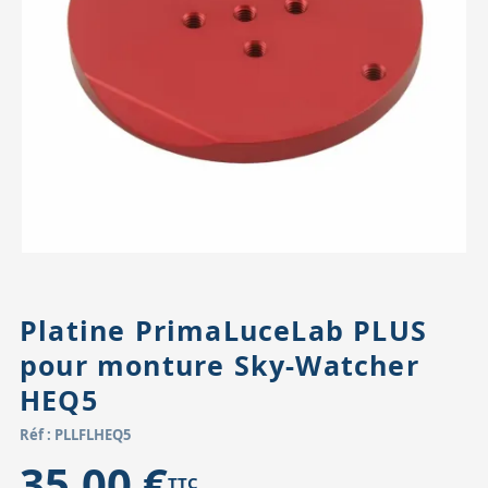
Accessoires pour montures
Pièces détachées
Têtes binocula
Platine PrimaLuceLab PLUS
pour monture Sky-Watcher
HEQ5
Réf : PLLFLHEQ5
35,00 €
TTC