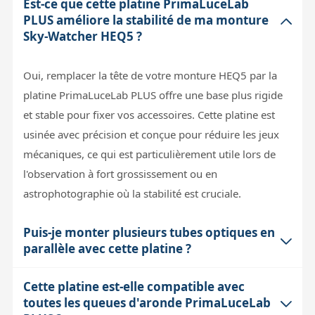
Est-ce que cette platine PrimaLuceLab
PLUS améliore la stabilité de ma monture
Sky-Watcher HEQ5 ?
Oui, remplacer la tête de votre monture HEQ5 par la
platine PrimaLuceLab PLUS offre une base plus rigide
et stable pour fixer vos accessoires. Cette platine est
usinée avec précision et conçue pour réduire les jeux
mécaniques, ce qui est particulièrement utile lors de
l'observation à fort grossissement ou en
astrophotographie où la stabilité est cruciale.
Puis-je monter plusieurs tubes optiques en
parallèle avec cette platine ?
Cette platine est-elle compatible avec
Oui, le système PLUS permet d'utiliser des queues
toutes les queues d'aronde PrimaLuceLab
d'aronde doubles ou des accessoires spécifiques qui