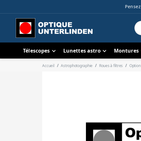
Pensez 
Télescopes
Lunettes astro
Montures
Accueil
Astrophotographie
Roues à filtres
Option