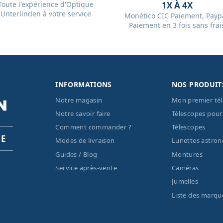
Toute l'expérience d'Optique
1X À 4X
Unterlinden à votre service
Monético CIC Paiement, Paypa
Paiement en 3 fois sans frai
INFORMATIONS
NOS PRODUIT
Notre magasin
Mon premier té
Notre savoir faire
Télescopes pour
Comment commander ?
Télescopes
PE
Modes de livraison
Lunettes astro
Guides / Blog
Montures
Service après-vente
Caméras
Jumelles
Liste des marqu