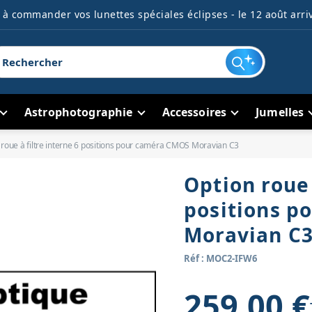
à commander vos lunettes spéciales éclipses - le 12 août arriv
Astrophotographie
Accessoires
Jumelles
 roue à filtre interne 6 positions pour caméra CMOS Moravian C3
Option roue 
positions p
Moravian C
Réf : MOC2-IFW6
259,00 €