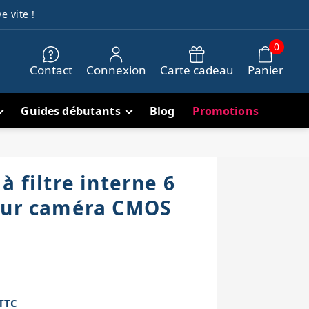
e vite !
0
Contact
Connexion
Carte cadeau
Panier
Guides débutants
Blog
Promotions
à filtre interne 6
our caméra CMOS
3
TTC