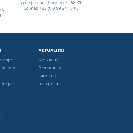
5 rue Jacques Daguerre - 68000
Colmar, +33 (0)3 89 24 16 05
l,
s
S
ACTUALITÉS
lescope
Nouveautés
 enfants
Promotions
Facebook
nomiques
Instagram
es