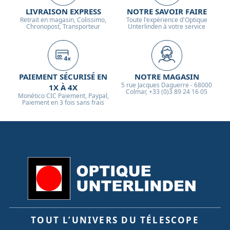
LIVRAISON EXPRESS
NOTRE SAVOIR FAIRE
Retrait en magasin, Colissimo,
Toute l'expérience d'Optique
Chronopost, Transporteur
Unterlinden à votre service
PAIEMENT SÉCURISÉ EN
NOTRE MAGASIN
5 rue Jacques Daguerre - 68000
1X À 4X
Colmar, +33 (0)3 89 24 16 05
Monético CIC Paiement, Paypal,
Paiement en 3 fois sans frais
TOUT L’UNIVERS DU TÉLESCOPE