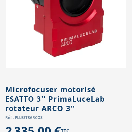
Accessoires pour montures
Pièces détachées
Têtes binocula
Microfocuser motorisé
ESATTO 3'' PrimaLuceLab
rotateur ARCO 3''
Réf : PLLEST3ARCO3
2 335,00 €
TTC