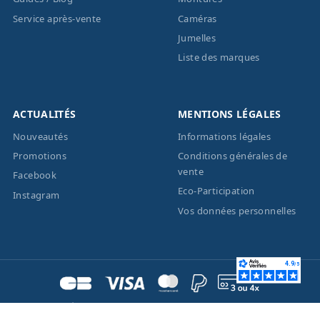
Service après-vente
Caméras
Jumelles
Liste des marques
ACTUALITÉS
MENTIONS LÉGALES
Nouveautés
Informations légales
Promotions
Conditions générales de
vente
Facebook
Eco-Participation
Instagram
Vos données personnelles
© 2026 - Création site
internet
BWAgence
- Tous