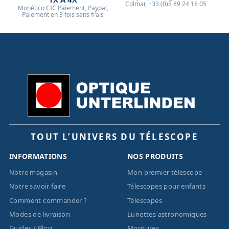
Colmar, +33 (0)3 89 24 16 05
Monético CIC Paiement, Paypal,
Paiement en 3 fois sans frais
TOUT L’UNIVERS DU TÉLESCOPE
INFORMATIONS
NOS PRODUITS
Notre magasin
Mon premier télescope
Notre savoir faire
Télescopes pour enfants
Comment commander ?
Télescopes
Modes de livraison
Lunettes astronomiques
Guides / Blog
Montures