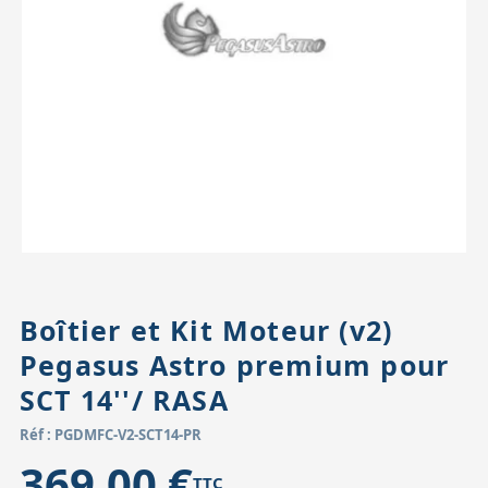
Accessoires pour montures
Pièces détachées
Têtes binocula
Boîtier et Kit Moteur (v2)
Pegasus Astro premium pour
SCT 14''/ RASA
Réf : PGDMFC-V2-SCT14-PR
369,00 €
TTC