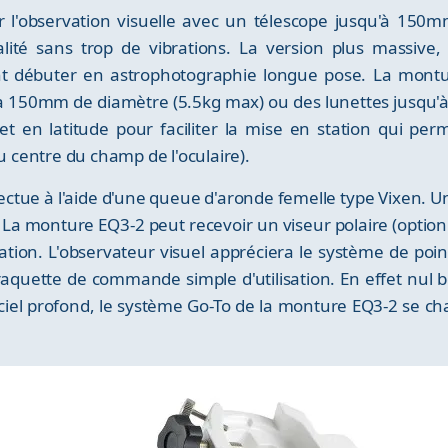
r l'observation visuelle avec un télescope jusqu'à 15
lité sans trop de vibrations. La version plus massiv
ent débuter en astrophotographie longue pose. La mon
à 150mm de diamètre (5.5kg max) ou des lunettes jusqu'
 en latitude pour faciliter la mise en station qui per
au centre du champ de l'oculaire).
fectue à l'aide d'une queue d'aronde femelle type Vixen. U
 La monture EQ3-2 peut recevoir un viseur polaire (optio
tation. L'observateur visuel appréciera le système de 
 raquette de commande simple d'utilisation. En effet nul b
u ciel profond, le système Go-To de la monture EQ3-2 se ch