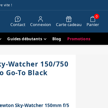
e vite !
0
Contact
Connexion
Carte cadeau
Panier
Guides débutants
Blog
Promotions
ky-Watcher 150/750
o Go-To Black
 Newton Sky-Watcher 150mm f/5