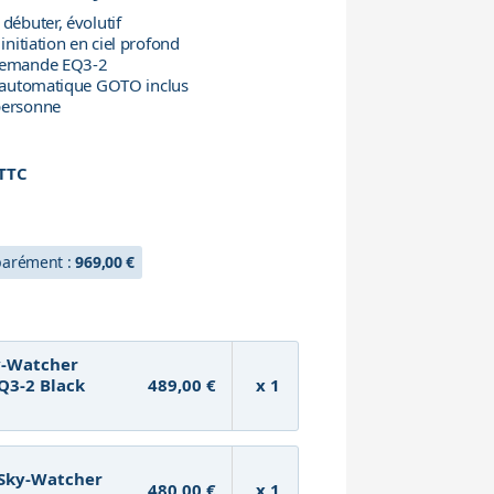
débuter, évolutif
initiation en ciel profond
llemande EQ3-2
e automatique GOTO inclus
personne
TTC
h
éparément :
969,00 €
y-Watcher
Q3-2 Black
489,00 €
x 1
 Sky-Watcher
480,00 €
x 1