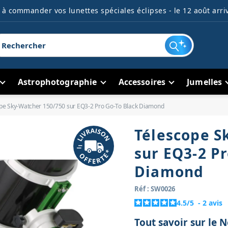
à commander vos lunettes spéciales éclipses - le 12 août arriv
Astrophotographie
Accessoires
Jumelles
pe Sky-Watcher 150/750 sur EQ3-2 Pro Go-To Black Diamond
Télescope S
sur EQ3-2 Pr
Diamond
Réf : SW0026
4.5
/
5
-
2
avis
Tout savoir sur le