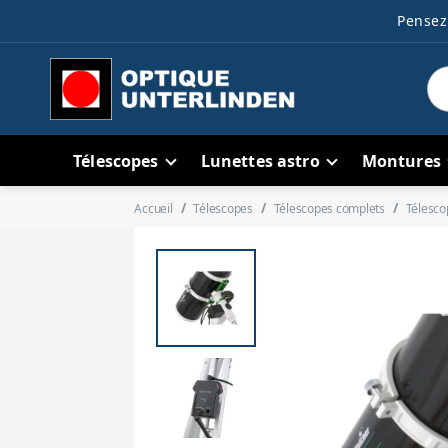
Pensez 
Télescopes
Lunettes astro
Montures
Accueil
Télescopes
Télescopes complets
Télesco