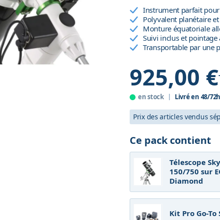
Instrument parfait pour 
Polyvalent planétaire et 
Monture équatoriale a
Suivi inclus et pointag
Transportable par une 
925,00 €
en stock
Livré en 48/72
Prix des articles vendus s
Ce pack contient
Télescope Sk
150/750 sur E
Diamond
Kit Pro Go-To