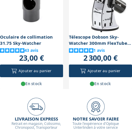
rapidement avec un oculaire de collimation type
Cheshire ou en défocalisant une étoile brillante. Cette
opération devient un réflexe avec l'expérience et
garantit la pleine performance optique.
Oculaire de collimation
Télescope Dobson Sky-
31.75 Sky-Watcher
Watcher 300mm FlexTube
Go-To
43
avis
1
avis
23,00 €
2 300,00 €
Ajouter au panier
Ajouter au panier
En stock
En stock
LIVRAISON EXPRESS
NOTRE SAVOIR FAIRE
Retrait en magasin, Colissimo,
Toute l'expérience d'Optique
Chronopost, Transporteur
Unterlinden à votre service