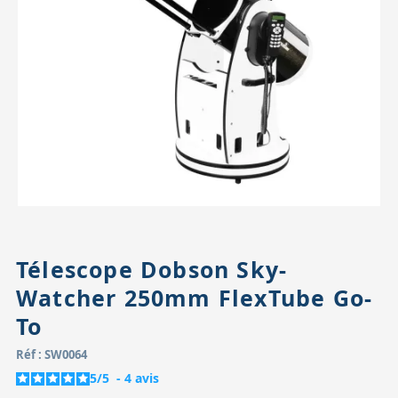
Accessoires pour montures
Pièces détachées
Têtes binocula
Télescope Dobson Sky-
Watcher 250mm FlexTube Go-
To
Réf : SW0064
5
/
5
-
4
avis