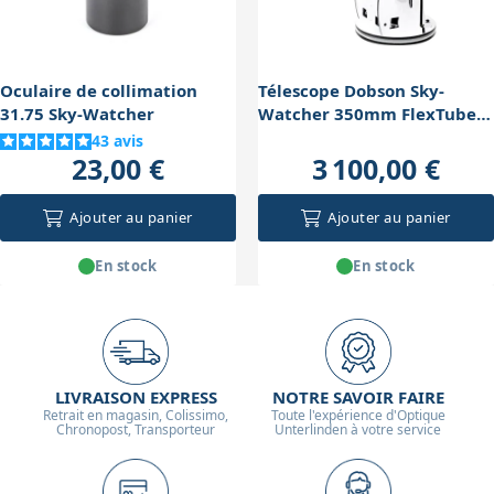
l'astrophotographie.
Oculaire de collimation
Télescope Dobson Sky-
31.75 Sky-Watcher
Watcher 350mm FlexTube
Go-To
43
avis
23,00 €
3 100,00 €
Ajouter au panier
Ajouter au panier
En stock
En stock
LIVRAISON EXPRESS
NOTRE SAVOIR FAIRE
Retrait en magasin, Colissimo,
Toute l'expérience d'Optique
Chronopost, Transporteur
Unterlinden à votre service