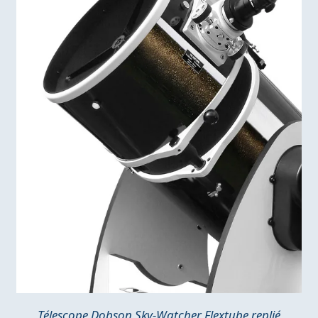
Télescope Dobson Sky-Watcher Flextube replié