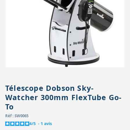
Accessoires pour montures
Pièces détachées
Têtes binocula
Télescope Dobson Sky-
Watcher 300mm FlexTube Go-
To
Réf : SW0065
4
/
5
-
1
avis