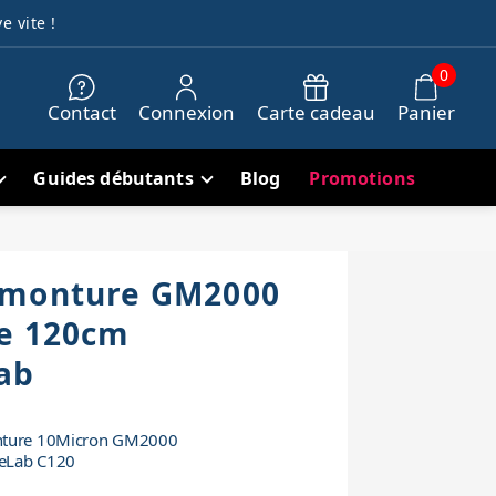
e vite !
0
Contact
Connexion
Carte cadeau
Panier
Guides débutants
Blog
Promotions
 monture GM2000
ne 120cm
ab
onture 10Micron GM2000
ceLab C120