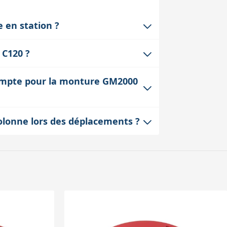
e en station ?
 et réduire les flexions sans trop
 C120 ?
sseur n’affecte pas négativement la
es trous de fixation M20 calibrés. Son
 compte pour la monture GM2000
r un adaptateur dédié.
 grammes) est négligeable par rapport à
colonne lors des déplacements ?
mpte du poids total pour la capacité de
et la dépose rapide de la monture sur la
e de manipuler la monture directement et