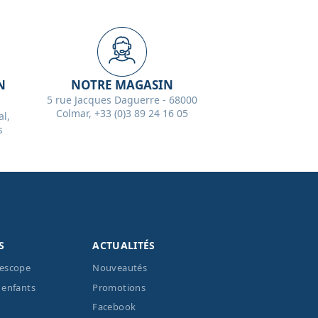
N
NOTRE MAGASIN
5 rue Jacques Daguerre - 68000
Colmar, +33 (0)3 89 24 16 05
l,
s
S
ACTUALITÉS
lescope
Nouveautés
 enfants
Promotions
Facebook