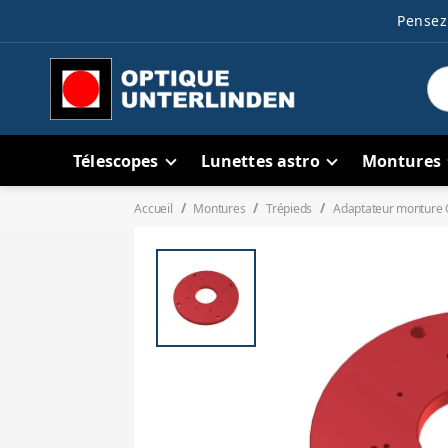
Pensez 
Télescopes
Lunettes astro
Montures
Accueil
Montures
Trépieds
Adaptateur monture