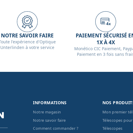
NOTRE SAVOIR FAIRE
PAIEMENT SÉCURISÉ E
Toute l'expérience d'Optique
1X À 4X
Unterlinden à votre service
Monético CIC Paiement, Paypa
Paiement en 3 fois sans frai
INFORMATIONS
NOS PRODUIT
Notre magasin
Mon premier té
Notre savoir faire
Télescopes pour
Comment commander ?
Télescopes