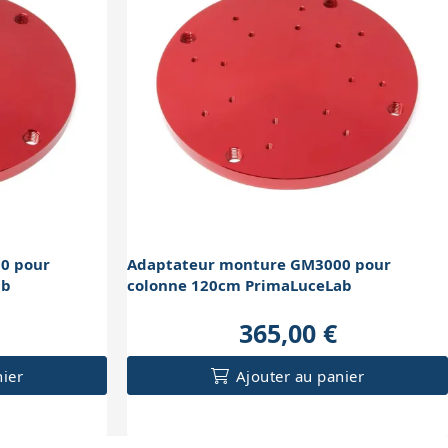
0 pour
Adaptateur monture GM3000 pour
ab
colonne 120cm PrimaLuceLab
365,00 €
nier
Ajouter au panier