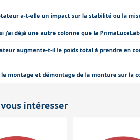
ateur a-t-elle un impact sur la stabilité ou la mis
chnique : elle apporte assez de matière pour garantir la solidité
 si j’ai déjà une autre colonne que la PrimaLuceLab
it rendre la mise en station plus délicate. En pratique, cette épai
nt conçu pour s’adapter à la colonne PrimaLuceLab C120 grâce à s
tion.
ateur augmente-t-il le poids total à prendre en
r d’autres colonnes, il faudra vérifier la compatibilité ou cherche
et pèse relativement peu, donc son poids (quelques centaines de
ite le montage et démontage de la monture sur la 
îne pas de surcharge significative, mais il faut toujours tenir co
age simple et sécurisé avec 4 vis M20, ce qui facilite la fixation 
our les utilisateurs qui transportent leur matériel, car cela évit
 vous intéresser