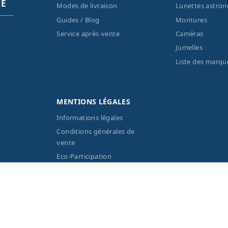
PE
Modes de livraison
Lunettes astro
Guides / Blog
Montures
Service après-vente
Caméras
Jumelles
Liste des marqu
MENTIONS LÉGALES
Informations légales
Conditions générales de
vente
Eco-Participation
Vos données personnelles
 réservés Optique Unterlinden