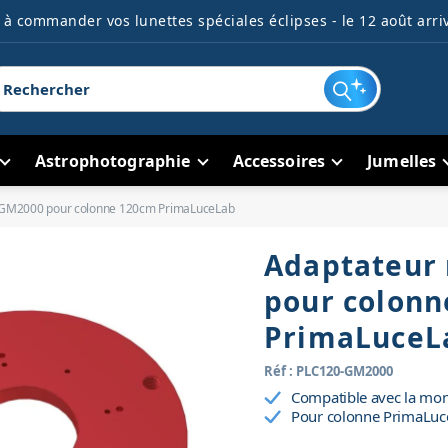
à commander vos lunettes spéciales éclipses - le 12 août arriv
Astrophotographie
Accessoires
Jumelles
 GM2000 pour colonne 120cm PrimaLuceLab
Adaptateur
pour colon
PrimaLuceL
Réf : PLC120-GM2000
Compatible avec la m
Pour colonne PrimaLu