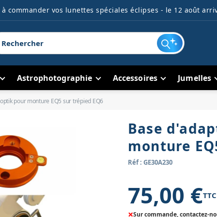
à commander vos lunettes spéciales éclipses - le 12 août arriv
Astrophotographie
Accessoires
Jumelles
optik pour monture EQ5 sur trépied EQ6
Base d'adap
monture EQ5
Réf : GE30A230
75,00 €
TTC
×
Sur commande, contactez-nous