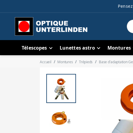
Pensez 
Télescopes
Lunettes astro
Montures
Accueil
Montures
Trépieds
Base d'adaptation Ge