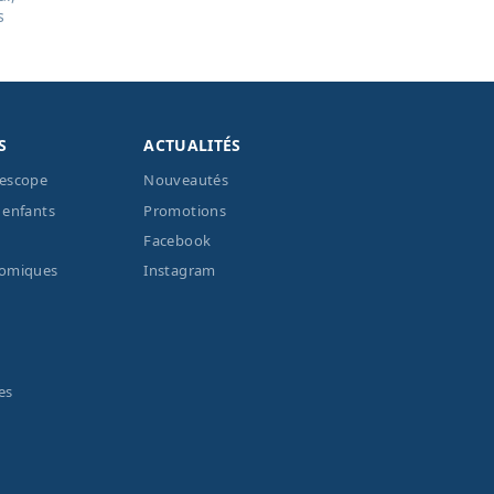
s
S
ACTUALITÉS
lescope
Nouveautés
 enfants
Promotions
Facebook
nomiques
Instagram
es