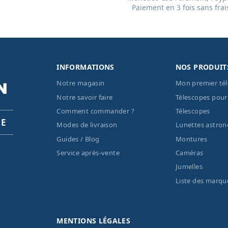
Paiement en 3 fois sans frai
INFORMATIONS
NOS PRODUIT
Notre magasin
Mon premier té
Notre savoir faire
Télescopes pour
Comment commander ?
Télescopes
PE
Modes de livraison
Lunettes astro
Guides / Blog
Montures
Service après-vente
Caméras
Jumelles
Liste des marqu
MENTIONS LÉGALES