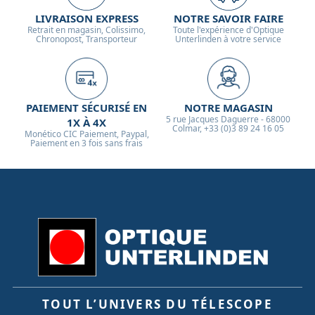
LIVRAISON EXPRESS
NOTRE SAVOIR FAIRE
Retrait en magasin, Colissimo,
Toute l'expérience d'Optique
Chronopost, Transporteur
Unterlinden à votre service
PAIEMENT SÉCURISÉ EN
NOTRE MAGASIN
5 rue Jacques Daguerre - 68000
1X À 4X
Colmar, +33 (0)3 89 24 16 05
Monético CIC Paiement, Paypal,
Paiement en 3 fois sans frais
TOUT L’UNIVERS DU TÉLESCOPE