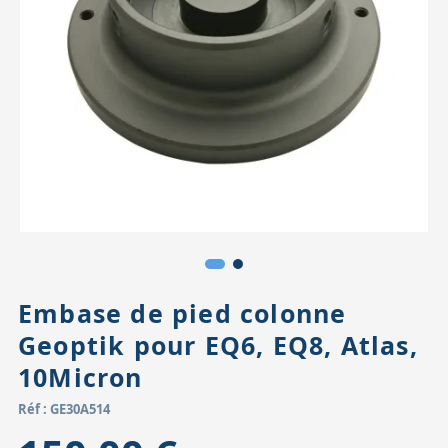
Accessoires pour montures
Pièces détachées
Têtes binocula
Embase de pied colonne
Geoptik pour EQ6, EQ8, Atlas,
10Micron
Réf : GE30A514